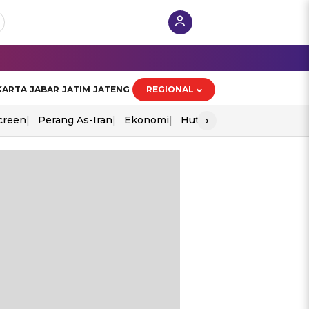
KARTA
JABAR
JATIM
JATENG
REGIONAL
›
creen
Perang As-Iran
Ekonomi
Hut Ri