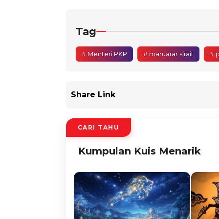
Tag
# Menteri PKP
# maruarar sirait
# 
Share Link
CARI TAHU
Kumpulan Kuis Menarik