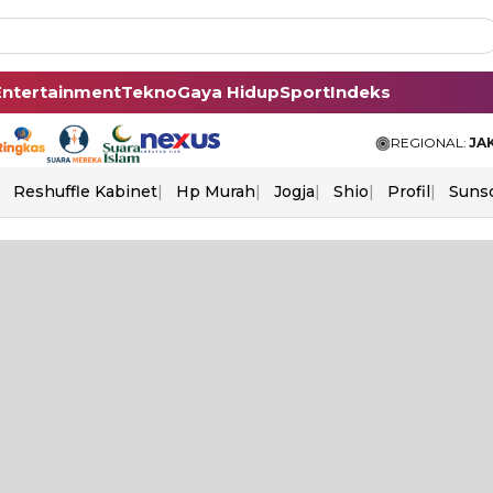
Entertainment
Tekno
Gaya Hidup
Sport
Indeks
REGIONAL:
JA
Reshuffle Kabinet
Hp Murah
Jogja
Shio
Profil
Suns