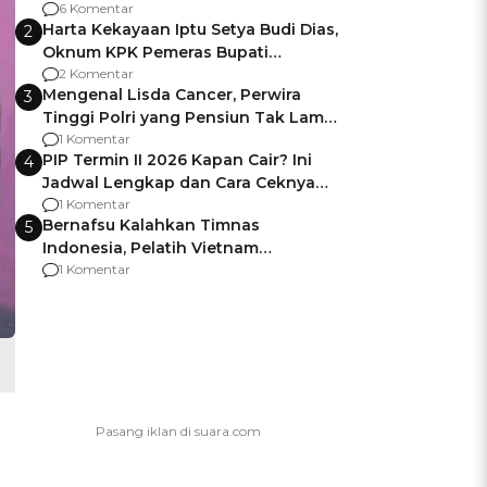
Gagalnya Negara Jamin Keamanan
6 Komentar
Harta Kekayaan Iptu Setya Budi Dias,
2
Oknum KPK Pemeras Bupati
Pemalang
2 Komentar
Mengenal Lisda Cancer, Perwira
3
Tinggi Polri yang Pensiun Tak Lama
Usai Jadi Brigjen
1 Komentar
PIP Termin II 2026 Kapan Cair? Ini
4
Jadwal Lengkap dan Cara Ceknya
agar Dana Tidak Hangus!
1 Komentar
Bernafsu Kalahkan Timnas
5
Indonesia, Pelatih Vietnam
Berencana Pakai Jimat di Pakansari
1 Komentar