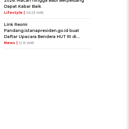
2026: Macan hingga Babi Berpeluang
Dapat Kabar Baik
Lifestyle |
06:23 WIB
Link Resmi
Pandang.istanapresiden.go.id buat
Daftar Upacara Bendera HUT RI di
Istana Negara
News |
12:13 WIB