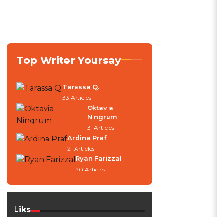
Top Writer Yoursay
Tarassa Q.
33 Articles
Oktavia
Ningrum
31 Articles
Ardina Praf
21 Articles
Ryan Farizzal
20 Articles
Liks