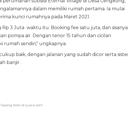
perumahan subsidi Eternal Village di Desa Cengkong,
galamannya dalam memiliki rumah pertama. Ia mulai
nerima kunci rumahnya pada Maret 2021.
 Rp 3 Juta waktu itu. Booking fee satu juta, dan sisanya
an pompa air. Dengan tenor 15 tahun dan cicilan
iki rumah sendiri," ungkapnya.
kup baik, dengan jalanan yang sudah dicor serta sist
h banjir.