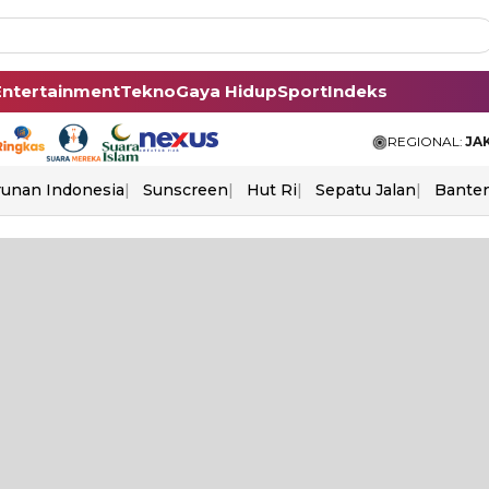
Entertainment
Tekno
Gaya Hidup
Sport
Indeks
REGIONAL:
JA
unan Indonesia
Sunscreen
Hut Ri
Sepatu Jalan
Bante