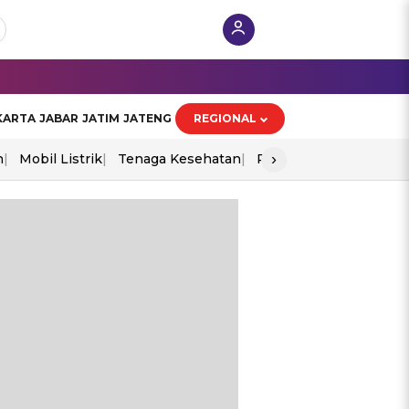
KARTA
JABAR
JATIM
JATENG
REGIONAL
›
n
Mobil Listrik
Tenaga Kesehatan
Perang As-Iran
Ekon