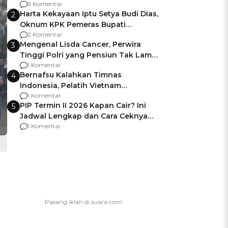
Gagalnya Negara Jamin Keamanan
6 Komentar
Harta Kekayaan Iptu Setya Budi Dias,
2
Oknum KPK Pemeras Bupati
Pemalang
2 Komentar
Mengenal Lisda Cancer, Perwira
3
Tinggi Polri yang Pensiun Tak Lama
Usai Jadi Brigjen
1 Komentar
Bernafsu Kalahkan Timnas
4
Indonesia, Pelatih Vietnam
Berencana Pakai Jimat di Pakansari
1 Komentar
PIP Termin II 2026 Kapan Cair? Ini
5
Jadwal Lengkap dan Cara Ceknya
agar Dana Tidak Hangus!
1 Komentar