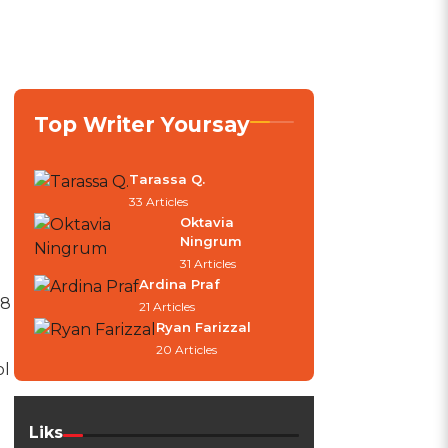
Top Writer Yoursay
Tarassa Q.
33 Articles
Oktavia
Ningrum
31 Articles
Ardina Praf
88
21 Articles
Ryan Farizzal
20 Articles
ol
Liks