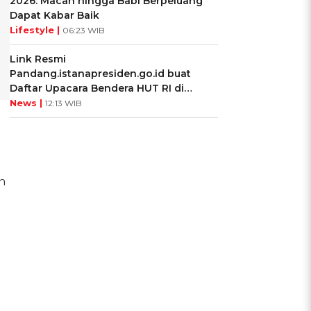
2026: Macan hingga Babi Berpeluang
Dapat Kabar Baik
Lifestyle |
06:23 WIB
Link Resmi
Pandang.istanapresiden.go.id buat
Daftar Upacara Bendera HUT RI di
Istana Negara
News |
12:13 WIB
n