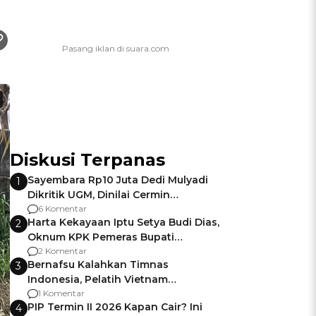
Diskusi Terpanas
Sayembara Rp10 Juta Dedi Mulyadi
1
Dikritik UGM, Dinilai Cermin
Gagalnya Negara Jamin Keamanan
6 Komentar
Harta Kekayaan Iptu Setya Budi Dias,
2
Oknum KPK Pemeras Bupati
Pemalang
2 Komentar
Bernafsu Kalahkan Timnas
3
Indonesia, Pelatih Vietnam
Berencana Pakai Jimat di Pakansari
1 Komentar
PIP Termin II 2026 Kapan Cair? Ini
4