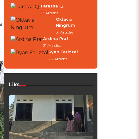
Tarassa Q.
33 Articles
Oktavia
a
Ningrum
31 Articles
Ardina Praf
21 Articles
Ryan Farizzal
20 Articles
Liks