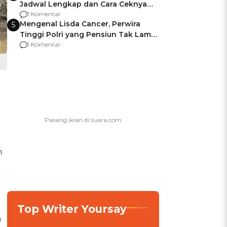
Jadwal Lengkap dan Cara Ceknya
agar Dana Tidak Hangus!
1 Komentar
Mengenal Lisda Cancer, Perwira
5
Tinggi Polri yang Pensiun Tak Lama
Usai Jadi Brigjen
1 Komentar
n
Top Writer Yoursay
n