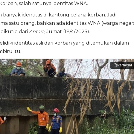
 korban, salah satunya identitas WNA.
 banyak identitas di kantong celana korban. Jadi
uma satu orang, bahkan ada identitas WNA (warga negar
 dikutip dari
Antara
, Jumat (18/4/2025).
lidiki identitas asli dari korban yang ditemukan dalam
iru itu.
Perbesar