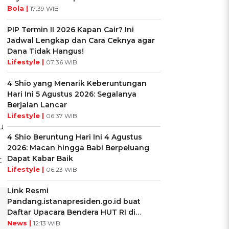
Bola |
17:39 WIB
PIP Termin II 2026 Kapan Cair? Ini
Jadwal Lengkap dan Cara Ceknya agar
Dana Tidak Hangus!
Lifestyle |
07:36 WIB
4 Shio yang Menarik Keberuntungan
Hari Ini 5 Agustus 2026: Segalanya
Berjalan Lancar
Lifestyle |
06:37 WIB
u
4 Shio Beruntung Hari Ini 4 Agustus
2026: Macan hingga Babi Berpeluang
Dapat Kabar Baik
t
Lifestyle |
06:23 WIB
Link Resmi
Pandang.istanapresiden.go.id buat
Daftar Upacara Bendera HUT RI di
Istana Negara
News |
12:13 WIB