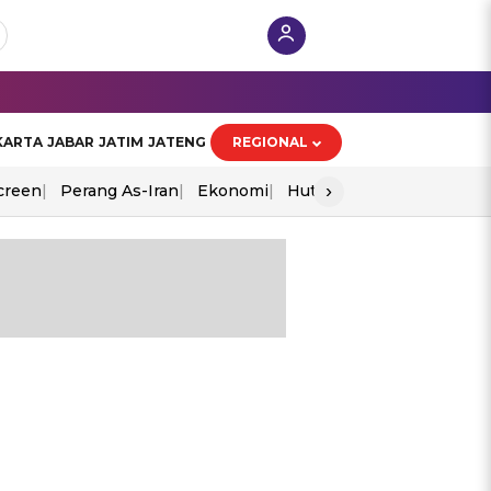
KARTA
JABAR
JATIM
JATENG
REGIONAL
›
creen
Perang As-Iran
Ekonomi
Hut Ri