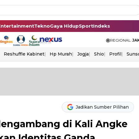
Entertainment
Tekno
Gaya Hidup
Sport
Indeks
REGIONAL:
JA
Reshuffle Kabinet
Hp Murah
Jogja
Shio
Profil
Suns
Jadikan Sumber Pilihan
Mengambang di Kali Angke
kan Identitas Ganda