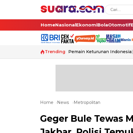
Home
Nasional
Ekonomi
Bola
Otomotif
Trending
Pemain Keturunan Indonesia
Home
News
Metropolitan
Geger Bule Tewas 
Jakbar, Polisi Temu