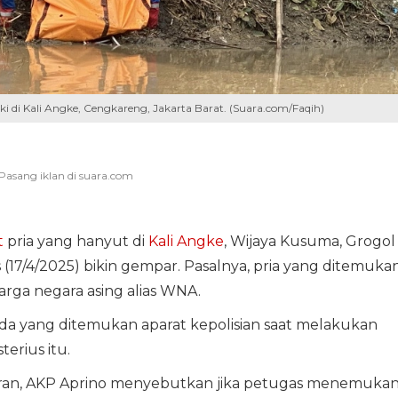
i di Kali Angke, Cengkareng, Jakarta Barat. (Suara.com/Faqih)
t
pria yang hanyut di
Kali Angke
, Wijaya Kusuma, Grogol
(17/4/2025) bikin gempar. Pasalnya, pria yang ditemuka
rga negara asing alias WNA.
nda yang ditemukan aparat kepolisian saat melakukan
terius itu.
uran, AKP Aprino menyebutkan jika petugas menemuka