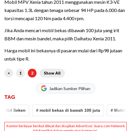
Mobil MPV Xenia tahun 2011 menggunakan mesin K3-VE
kapasitas 1.3L dengan tenaga sebesar 94 HP pada 6.000 dan
torsi mencapai 120 Nm pada 4.400 rpm.
Jika Anda mencari mobil bekas dibawah 100 juta yang irit
BBM dan mesin bandel, maka pilih Daihatsu Xenia 2011.
Harga mobil ini bekasnya di pasaran mulai dari Rp98 jutaan
untuk tipe R.
<
1
2
Show All
Jadikan Sumber Pilihan
TAG
bil Seken
# mobil bekas di bawah 100 juta
# Mobil beka