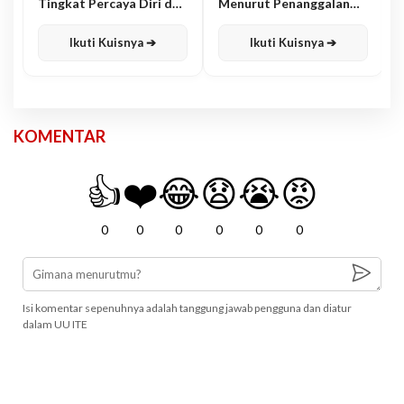
Tingkat Percaya Diri dan
Menurut Penanggalan
Karisma
Jawa
Ikuti Kuisnya ➔
Ikuti Kuisnya ➔
KOMENTAR
👍
❤️
😂
😧
😭
😡
0
0
0
0
0
0
Isi komentar sepenuhnya adalah tanggung jawab pengguna dan diatur
dalam UU ITE