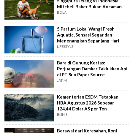
Singapura Jelang vs Indonesia:
Mitchell Baker Bukan Ancaman
BOLA
5 Parfum Lokal Wangi Fresh
Aquatic, Sensasi Segar dan
Menenangkan Sepanjang Hari
LIFESTYLE
Bara di Gunung Kertas:
Perjuangan Damkar Taklukkan Api
di PT Sun Paper Source
JATIM
Kementerian ESDM Tetapkan
HBA Agustus 2026 Sebesar
124,44 Dolar AS per Ton
BISNIS
Berawal dari Keresahan, Roni