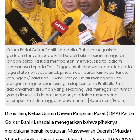
Ketum Partai Golkar Bahlil Lahadalia. Bahlil menegaskan
godaan dirinya kepada Emil Dardak bukan berarti mengajak
pindah partai. Ia juga membantah menyebut partai dalam
ucapannya kepada Emil. "Nggak usah dibawa ini dan tidak ada
juga statement saya untuk pindah dari partai lain ke partai kita
kan, nggak," kata Bahlil. Sebelumnya, Bahlil menggoda Emil
dengan mengucapkan beringin siap bersama Emil, bila Emil
tidak nyaman di rumah yang sekarang. Dia menegaskan rumah
yang dimaksud dalam ucapannya adalah rumah yang
ditempati Emil di Trenggalek, Jawa Timur. [Suara.com/Faqih]
Di sisi lain, Ketua Umum Dewan Pimpinan Pusat (DPP) Partai
Golkar Bahlil Lahadalia menegaskan bahwa pihaknya
mendukung penuh keputusan Musyawarah Daerah (Musda)
XI Partai Golkar Jawa Timur di Surabaya, Sabtu (10/5/2025)