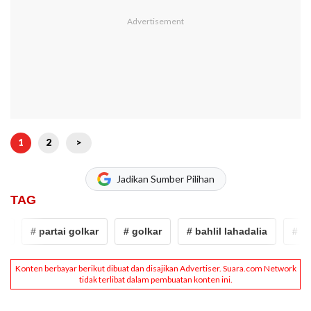
1
2
>
Jadikan Sumber Pilihan
TAG
# partai golkar
# golkar
# bahlil lahadalia
# Emil