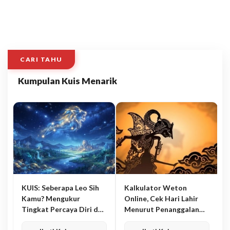
CARI TAHU
Kumpulan Kuis Menarik
KUIS: Seberapa Leo Sih
Kalkulator Weton
Kamu? Mengukur
Online, Cek Hari Lahir
Tingkat Percaya Diri dan
Menurut Penanggalan
Karisma
Jawa