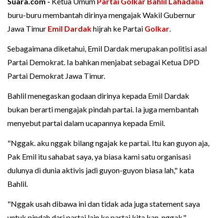
Suara.com -
Ketua Umum
Partai Golkar
Bahlil Lahadalia
buru-buru membantah dirinya mengajak Wakil Gubernur
Jawa Timur
Emil Dardak
hijrah ke Partai
Golkar
.
Sebagaimana diketahui, Emil Dardak merupakan politisi asal
Partai Demokrat. Ia bahkan menjabat sebagai Ketua DPD
Partai Demokrat Jawa Timur.
Bahlil menegaskan godaan dirinya kepada Emil Dardak
bukan berarti mengajak pindah partai. Ia juga membantah
menyebut partai dalam ucapannya kepada Emil.
"Nggak. aku nggak bilang ngajak ke partai. Itu kan guyon aja,
Pak Emil itu sahabat saya, ya biasa kami satu organisasi
dulunya di dunia aktivis jadi guyon-guyon biasa lah," kata
Bahlil.
"Nggak usah dibawa ini dan tidak ada juga statement saya
untuk pindah dari partai lain ke partai kita kan, nggak,"