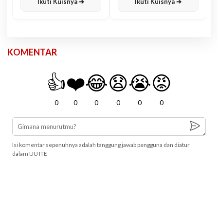
Ikuti Kuisnya ➔
Ikuti Kuisnya ➔
KOMENTAR
👍
❤️
😂
😧
😭
😡
0
0
0
0
0
0
Isi komentar sepenuhnya adalah tanggung jawab pengguna dan diatur
dalam UU ITE