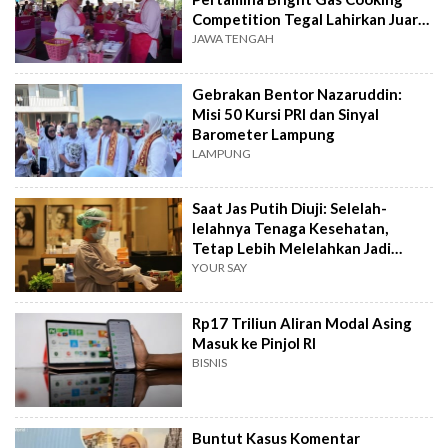
Competition Tegal Lahirkan Juara
Baru
JAWA TENGAH
Gebrakan Bentor Nazaruddin:
Misi 50 Kursi PRI dan Sinyal
Barometer Lampung
LAMPUNG
Saat Jas Putih Diuji: Selelah-
lelahnya Tenaga Kesehatan,
Tetap Lebih Melelahkan Jadi
Pasien
YOUR SAY
Rp17 Triliun Aliran Modal Asing
Masuk ke Pinjol RI
BISNIS
Buntut Kasus Komentar