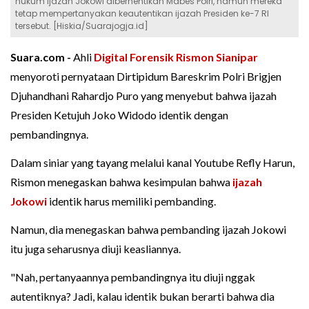
hukum ijazah Jokowi diberhentikan Mabes Polri, namun mereka
tetap mempertanyakan keautentikan ijazah Presiden ke-7 RI
tersebut. [Hiskia/Suarajogja.id]
Suara.com -
Ahli
Digital Forensik
Rismon Sianipar
menyoroti pernyataan Dirtipidum Bareskrim Polri Brigjen
Djuhandhani Rahardjo Puro yang menyebut bahwa ijazah
Presiden Ketujuh Joko Widodo identik dengan
pembandingnya.
Dalam siniar yang tayang melalui kanal Youtube Refly Harun,
Rismon menegaskan bahwa kesimpulan bahwa
ijazah
Jokowi
identik harus memiliki pembanding.
Namun, dia menegaskan bahwa pembanding ijazah Jokowi
itu juga seharusnya diuji keasliannya.
"Nah, pertanyaannya pembandingnya itu diuji nggak
autentiknya? Jadi, kalau identik bukan berarti bahwa dia