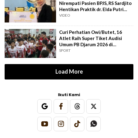
Nirempati Pasien BPJS, RS Sardjito
Hentikan Praktik dr. Elda Putri
Rahard
VIDEO
Curi Perhatian Owi/Butet, 16
Atlet Raih Super Tiket Audisi
Umum PB Djarum 2026 di
Makassar
SPORT
Load More
Ikuti Kami