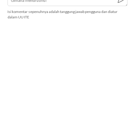
Isi komentar sepenuhnya adalah tanggung jawab pengguna dan diatur
dalam UU ITE