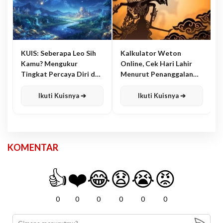
KUIS: Seberapa Leo Sih
Kalkulator Weton
Kamu? Mengukur
Online, Cek Hari Lahir
Tingkat Percaya Diri dan
Menurut Penanggalan
Karisma
Jawa
Ikuti Kuisnya ➔
Ikuti Kuisnya ➔
KOMENTAR
👍
❤️
😂
😧
😭
😡
0
0
0
0
0
0