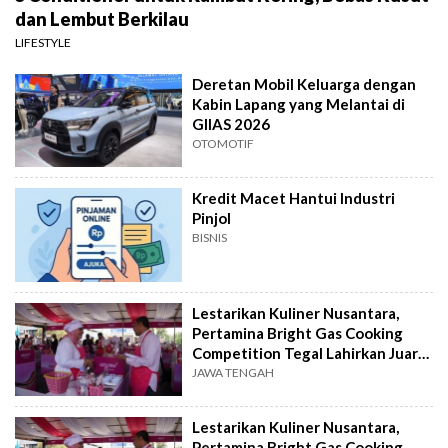
dan Lembut Berkilau
LIFESTYLE
Deretan Mobil Keluarga dengan
Kabin Lapang yang Melantai di
GIIAS 2026
OTOMOTIF
Kredit Macet Hantui Industri
Pinjol
BISNIS
Lestarikan Kuliner Nusantara,
Pertamina Bright Gas Cooking
Competition Tegal Lahirkan Juara
Baru
JAWA TENGAH
Lestarikan Kuliner Nusantara,
Pertamina Bright Gas Cooking