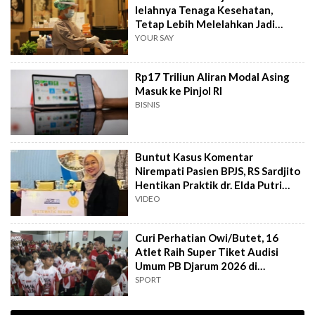
lelahnya Tenaga Kesehatan,
Tetap Lebih Melelahkan Jadi
Pasien
YOUR SAY
Rp17 Triliun Aliran Modal Asing
Masuk ke Pinjol RI
BISNIS
Buntut Kasus Komentar
Nirempati Pasien BPJS, RS Sardjito
Hentikan Praktik dr. Elda Putri
Rahard
VIDEO
Curi Perhatian Owi/Butet, 16
Atlet Raih Super Tiket Audisi
Umum PB Djarum 2026 di
Makassar
SPORT