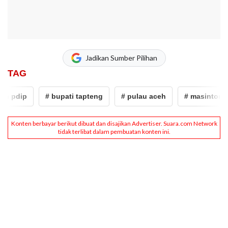
Jadikan Sumber Pilihan
TAG
pdip
# bupati tapteng
# pulau aceh
# masinton