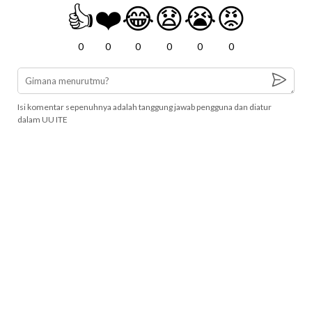
👍
❤️
😂
😧
😭
😡
0
0
0
0
0
0
Isi komentar sepenuhnya adalah tanggung jawab pengguna dan diatur
dalam UU ITE