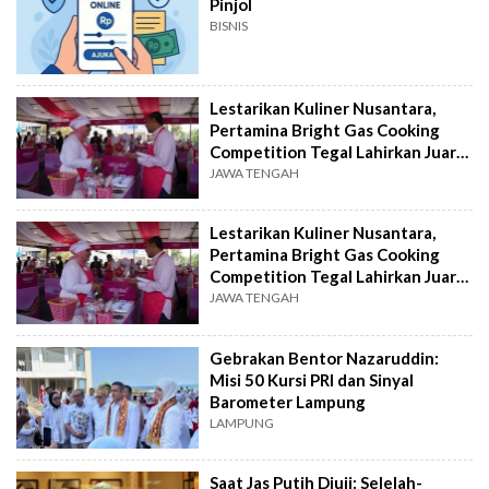
Pinjol
BISNIS
Lestarikan Kuliner Nusantara,
Pertamina Bright Gas Cooking
Competition Tegal Lahirkan Juara
Baru
JAWA TENGAH
Lestarikan Kuliner Nusantara,
Pertamina Bright Gas Cooking
Competition Tegal Lahirkan Juara
Baru
JAWA TENGAH
Gebrakan Bentor Nazaruddin:
Misi 50 Kursi PRI dan Sinyal
Barometer Lampung
LAMPUNG
Saat Jas Putih Diuji: Selelah-