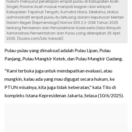
hukum menyusul penetapan empat pulau di Kabupaten Aceh
Singkil, Provinsi Aceh masuk menjadi bagian dari wilayah
Kabupaten Tapanuli Tengah, Sumatra Utara. Diketahui, status
administratif empat pulau itu tertuang dalam Keputusan Menteri
Dalam Negeri (Kepmendagri) Nomor 300.2.2-2138 Tahun 2025
tentang Pemberian dan Pemutakhiran Kode serta Data Wilayah
Administrasi Pemerintahan dan Pulau yang diterapkan 25 April
2025. (Suara.com/Lilis Varwati)
Pulau-pulau yang dimaksud adalah Pulau Lipan, Pulau
Panjang, Pulau Mangkir Ketek, dan Pulau Mangkir Gadang.
"Kami terbuka juga untuk mendapatkan evaluasi, atau
mungkin, kalau ada yang mau digugat secara hukum, ke
PTUN misalnya, kita juga tidak keberatan," kata Tito di
kompleks Istana Kepresidenan Jakarta, Selasa (10/6/2025).