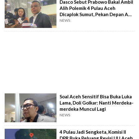
Dasco Sebut Prabowo Bakal Ambil
Alih Polemik 4 Pulau Aceh
Dicaplok Sumut, Pekan Depan Ada
Keputusan
NEWS
Soal Aceh Sensitif Bisa Buka Luka
Lama, Doli Golkar: Nanti Merdeka-
merdeka Muncul Lagi
NEWS
4 Pulau Jadi Sengketa, Komisi II
DPR Buka Peluang Revisi UU Aceh