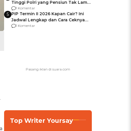
Tinggi Polri yang Pensiun Tak Lama
Usai Jadi Brigjen
1 Komentar
PIP Termin II 2026 Kapan Cair? Ini
5
Jadwal Lengkap dan Cara Ceknya
agar Dana Tidak Hangus!
1 Komentar
.
Top Writer Yoursay
a