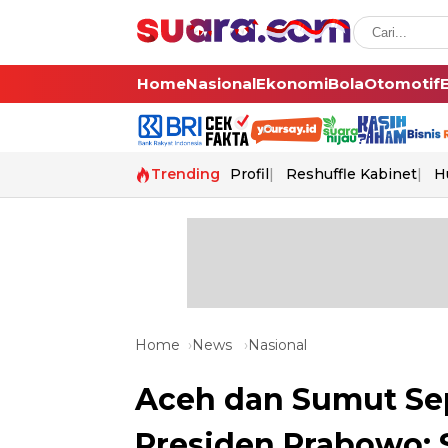
Home
Nasional
Ekonomi
Bola
Otomotif
Trending
Profil
Reshuffle Kabinet
H
Home
News
Nasional
Aceh dan Sumut Sep
Presiden Prabowo: