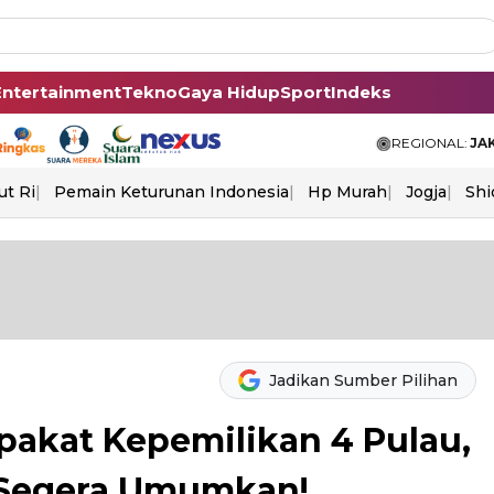
Entertainment
Tekno
Gaya Hidup
Sport
Indeks
REGIONAL:
JA
ut Ri
Pemain Keturunan Indonesia
Hp Murah
Jogja
Shi
Jadikan Sumber Pilihan
akat Kepemilikan 4 Pulau,
 Segera Umumkan!