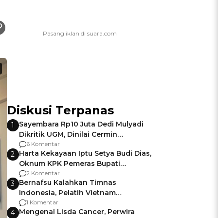
Diskusi Terpanas
Sayembara Rp10 Juta Dedi Mulyadi
1
Dikritik UGM, Dinilai Cermin
Gagalnya Negara Jamin Keamanan
6 Komentar
Harta Kekayaan Iptu Setya Budi Dias,
2
Oknum KPK Pemeras Bupati
Pemalang
2 Komentar
Bernafsu Kalahkan Timnas
3
Indonesia, Pelatih Vietnam
Berencana Pakai Jimat di Pakansari
1 Komentar
Mengenal Lisda Cancer, Perwira
4