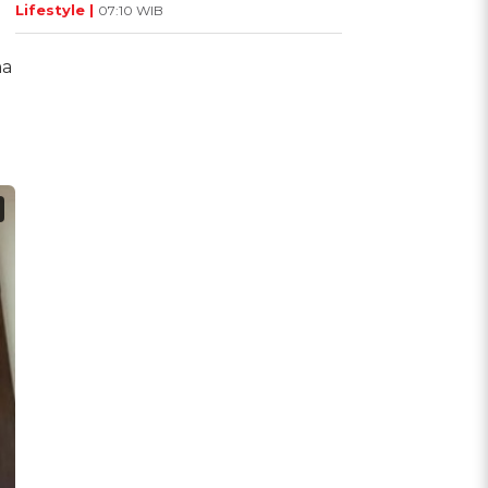
Lifestyle |
07:10 WIB
na