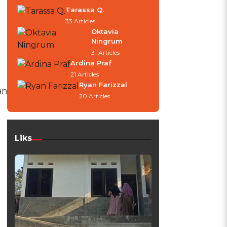
Tarassa Q.
33 Articles
Oktavia
Ningrum
31 Articles
Ardina Praf
21 Articles
Ryan Farizzal
an
20 Articles
Liks