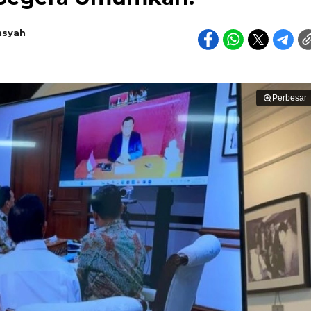
nsyah
Perbesar