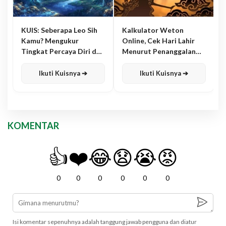
KUIS: Seberapa Leo Sih
Kalkulator Weton
Kamu? Mengukur
Online, Cek Hari Lahir
Tingkat Percaya Diri dan
Menurut Penanggalan
Karisma
Jawa
Ikuti Kuisnya ➔
Ikuti Kuisnya ➔
KOMENTAR
👍
❤️
😂
😧
😭
😡
0
0
0
0
0
0
Isi komentar sepenuhnya adalah tanggung jawab pengguna dan diatur