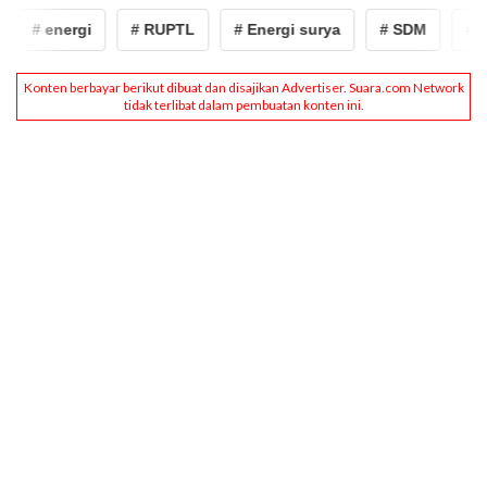
# energi
# RUPTL
# Energi surya
# SDM
# en