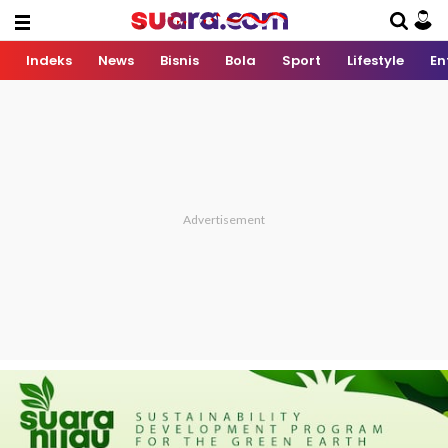
Indeks
News
Bisnis
Bola
Sport
Lifestyle
En