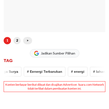
1
2
>
Jadikan Sumber Pilihan
TAG
ga Surya
# Eenergi Terbarukan
# energi
# lahan bek