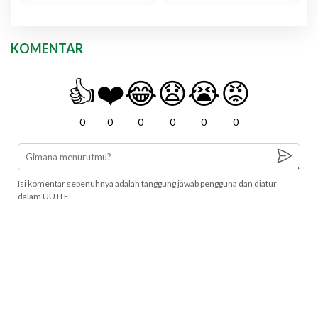
KOMENTAR
👍
❤️
😂
😧
😭
😡
0
0
0
0
0
0
Isi komentar sepenuhnya adalah tanggung jawab pengguna dan diatur
dalam UU ITE