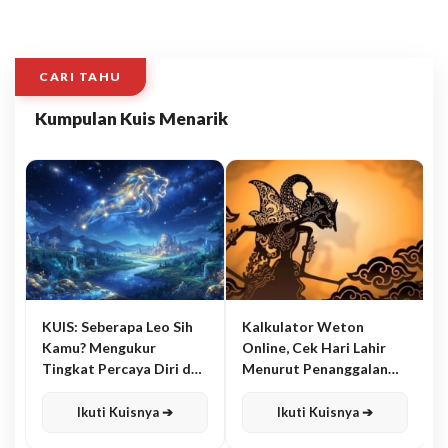
CARI TAHU
Kumpulan Kuis Menarik
KUIS: Seberapa Leo Sih
Kalkulator Weton
Kamu? Mengukur
Online, Cek Hari Lahir
Tingkat Percaya Diri dan
Menurut Penanggalan
Karisma
Jawa
Ikuti Kuisnya ➔
Ikuti Kuisnya ➔