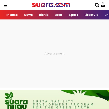
Indeks
News
Bisnis
Bola
Sport
Lifestyle
En