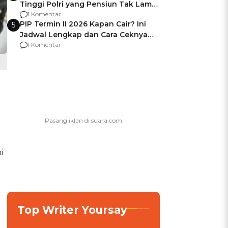
Tinggi Polri yang Pensiun Tak Lama
Usai Jadi Brigjen
1 Komentar
PIP Termin II 2026 Kapan Cair? Ini
5
Jadwal Lengkap dan Cara Ceknya
agar Dana Tidak Hangus!
1 Komentar
i
Top Writer Yoursay