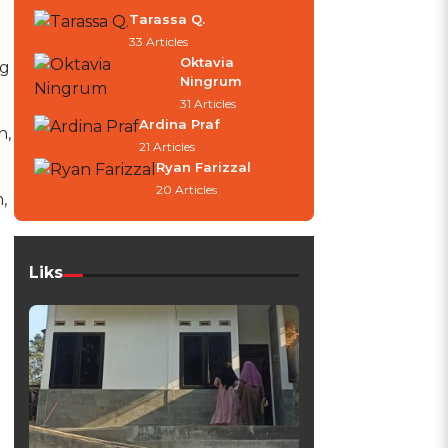
Tarassa Q.
33 Articles
Oktavia
ng
Ningrum
31 Articles
Ardina Praf
n,
21 Articles
Ryan Farizzal
20 Articles
,
Liks