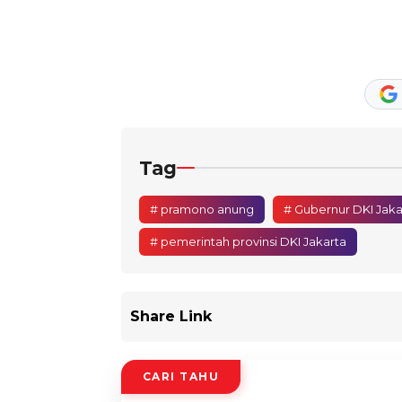
Tag
# pramono anung
# Gubernur DKI Jaka
# pemerintah provinsi DKI Jakarta
Share Link
CARI TAHU