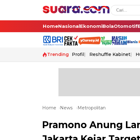
Home
Nasional
Ekonomi
Bola
Otomotif
Trending
Profil
Reshuffle Kabinet
H
Home
News
Metropolitan
Pramono Anung Lant
Jakarta Kejar Targe