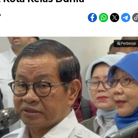
h
Perbesar