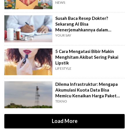
NEWS
Susah Baca Resep Dokter?
Sekarang AI Bisa
Menerjemahkannya dalam
Hitungkan Detik!
YOUR SAY
5 Cara Mengatasi Bibir Makin
Menghitam Akibat Sering Pakai
Lipstik
LIFESTYLE
Dilema Infrastruktur: Mengapa
Akumulasi Kuota Data Bisa
Memicu Kenaikan Harga Paket
Internet?
TEKNO
Load More