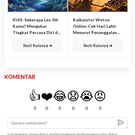
KUIS: Seberapa Leo Sih
Kalkulator Weton
Kamu? Mengukur
Online, Cek Hari Lahir
Tingkat Percaya Diri dan
Menurut Penanggalan
Karisma
Jawa
Ikuti Kuisnya ➔
Ikuti Kuisnya ➔
KOMENTAR
👍
❤️
😂
😧
😭
😡
0
0
0
0
0
0
Isi komentar sepenuhnya adalah tanggung jawab pengguna dan diatur