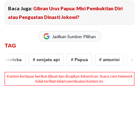
Baca Juga:
Gibran Urus Papua: Misi Pembuktian Diri
atau Penguatan Dinasti Jokowi?
Jadikan Sumber Pilihan
TAG
erdeka
# senjata api
# Papua
# amunisi
# satga