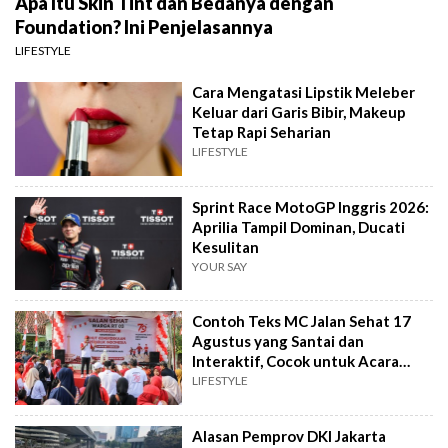
Apa Itu Skin Tint dan Bedanya dengan
Foundation? Ini Penjelasannya
LIFESTYLE
Cara Mengatasi Lipstik Meleber
Keluar dari Garis Bibir, Makeup
Tetap Rapi Seharian
LIFESTYLE
Sprint Race MotoGP Inggris 2026:
Aprilia Tampil Dominan, Ducati
Kesulitan
YOUR SAY
Contoh Teks MC Jalan Sehat 17
Agustus yang Santai dan
Interaktif, Cocok untuk Acara
Tingkat RT
LIFESTYLE
Alasan Pemprov DKI Jakarta