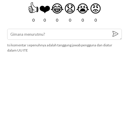
👍
❤️
😂
😧
😭
😡
0
0
0
0
0
0
Isi komentar sepenuhnya adalah tanggung jawab pengguna dan diatur
dalam UU ITE