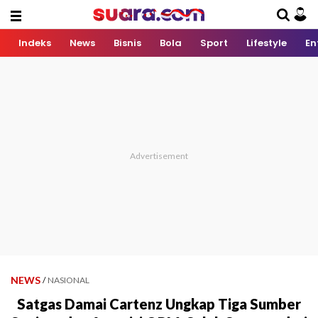
Indeks
News
Bisnis
Bola
Sport
Lifestyle
En
NEWS
/
NASIONAL
Satgas Damai Cartenz Ungkap Tiga Sumber