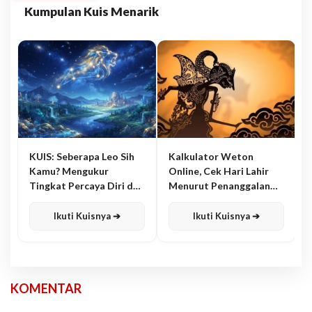
Kumpulan Kuis Menarik
KUIS: Seberapa Leo Sih
Kalkulator Weton
Kamu? Mengukur
Online, Cek Hari Lahir
Tingkat Percaya Diri dan
Menurut Penanggalan
Karisma
Jawa
Ikuti Kuisnya ➔
Ikuti Kuisnya ➔
KOMENTAR