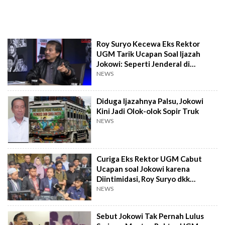
Roy Suryo Kecewa Eks Rektor
UGM Tarik Ucapan Soal Ijazah
Jokowi: Seperti Jenderal di
Lubang Buaya
NEWS
Diduga Ijazahnya Palsu, Jokowi
Kini Jadi Olok-olok Sopir Truk
NEWS
Curiga Eks Rektor UGM Cabut
Ucapan soal Jokowi karena
Diintimidasi, Roy Suryo dkk
Ditantang Ini
NEWS
Sebut Jokowi Tak Pernah Lulus