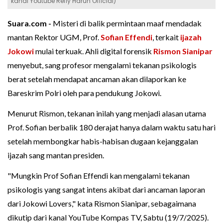
kanal Youtube Refly Harun Official)
Suara.com -
Misteri di balik permintaan maaf mendadak
mantan Rektor UGM, Prof.
Sofian Effendi
, terkait
ijazah
Jokowi
mulai terkuak. Ahli digital forensik
Rismon Sianipar
menyebut, sang profesor mengalami tekanan psikologis
berat setelah mendapat ancaman akan dilaporkan ke
Bareskrim Polri oleh para pendukung Jokowi.
Menurut Rismon, tekanan inilah yang menjadi alasan utama
Prof. Sofian berbalik 180 derajat hanya dalam waktu satu hari
setelah membongkar habis-habisan dugaan kejanggalan
ijazah sang mantan presiden.
"Mungkin Prof Sofian Effendi kan mengalami tekanan
psikologis yang sangat intens akibat dari ancaman laporan
dari Jokowi Lovers," kata Rismon Sianipar, sebagaimana
dikutip dari kanal YouTube Kompas TV, Sabtu (19/7/2025).