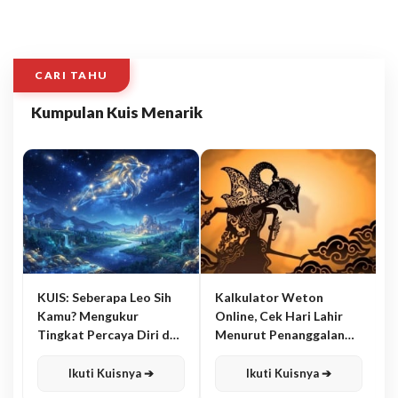
CARI TAHU
Kumpulan Kuis Menarik
KUIS: Seberapa Leo Sih
Kalkulator Weton
Kamu? Mengukur
Online, Cek Hari Lahir
Tingkat Percaya Diri dan
Menurut Penanggalan
Karisma
Jawa
Ikuti Kuisnya ➔
Ikuti Kuisnya ➔