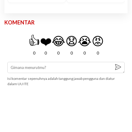
KOMENTAR
👍
❤️
😂
😧
😭
😡
0
0
0
0
0
0
Isi komentar sepenuhnya adalah tanggung jawab pengguna dan diatur
dalam UU ITE