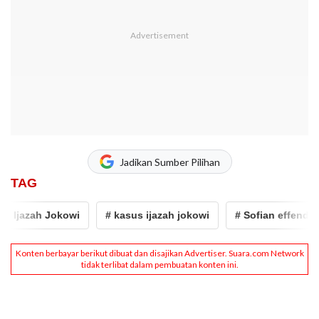
Jadikan Sumber Pilihan
TAG
 Ijazah Jokowi
# kasus ijazah jokowi
# Sofian effendi