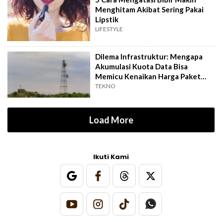
Menghitam Akibat Sering Pakai
Lipstik
LIFESTYLE
Dilema Infrastruktur: Mengapa
Akumulasi Kuota Data Bisa
Memicu Kenaikan Harga Paket
Internet?
TEKNO
Load More
Ikuti Kami