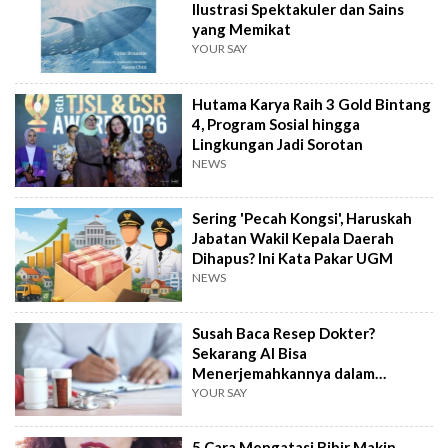
Ilustrasi Spektakuler dan Sains
yang Memikat
YOUR SAY
Hutama Karya Raih 3 Gold Bintang
4, Program Sosial hingga
Lingkungan Jadi Sorotan
NEWS
Sering 'Pecah Kongsi', Haruskah
Jabatan Wakil Kepala Daerah
Dihapus? Ini Kata Pakar UGM
NEWS
Susah Baca Resep Dokter?
Sekarang AI Bisa
Menerjemahkannya dalam
Hitungkan Detik!
YOUR SAY
5 Cara Mengatasi Bibir Makin