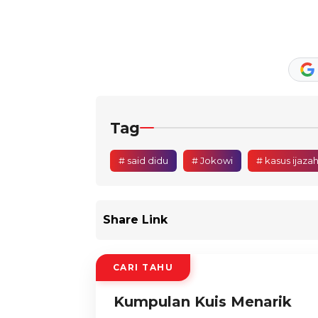
Tag
# said didu
# Jokowi
# kasus ijaza
Share Link
CARI TAHU
Kumpulan Kuis Menarik