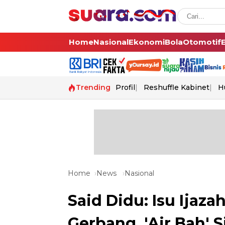
Home
Nasional
Ekonomi
Bola
Otomotif
Trending
Profil
Reshuffle Kabinet
H
Home
News
Nasional
Said Didu: Isu Ijaz
Gerbang, 'Air Bah' 