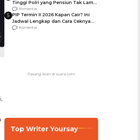
Tinggi Polri yang Pensiun Tak Lama
Usai Jadi Brigjen
1 Komentar
PIP Termin II 2026 Kapan Cair? Ini
5
Jadwal Lengkap dan Cara Ceknya
agar Dana Tidak Hangus!
1 Komentar
,
a
Top Writer Yoursay