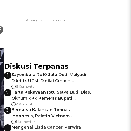
Diskusi Terpanas
Sayembara Rp10 Juta Dedi Mulyadi
1
Dikritik UGM, Dinilai Cermin
Gagalnya Negara Jamin Keamanan
6 Komentar
Harta Kekayaan Iptu Setya Budi Dias,
2
Oknum KPK Pemeras Bupati
Pemalang
2 Komentar
Bernafsu Kalahkan Timnas
3
Indonesia, Pelatih Vietnam
Berencana Pakai Jimat di Pakansari
1 Komentar
Mengenal Lisda Cancer, Perwira
4