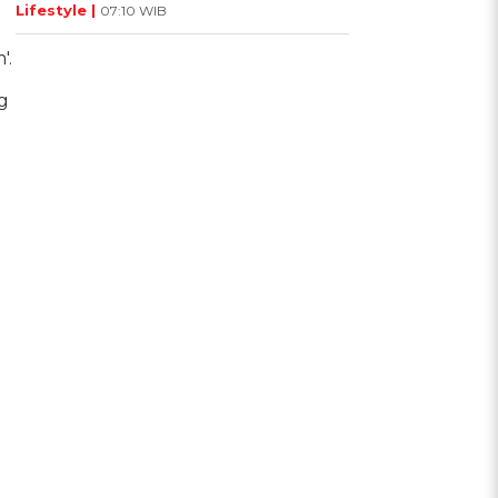
Lifestyle |
07:10 WIB
'.
g