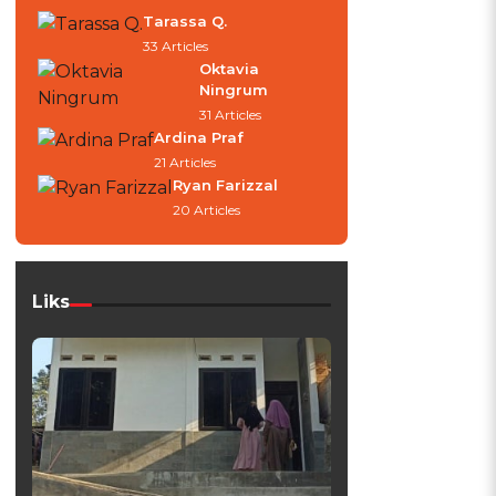
Tarassa Q.
33 Articles
Oktavia
Ningrum
31 Articles
Ardina Praf
21 Articles
Ryan Farizzal
20 Articles
Liks