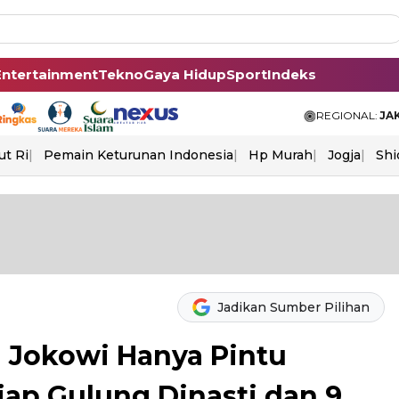
Entertainment
Tekno
Gaya Hidup
Sport
Indeks
REGIONAL:
JA
ut Ri
Pemain Keturunan Indonesia
Hp Murah
Jogja
Shi
Jadikan Sumber Pilihan
ah Jokowi Hanya Pintu
Siap Gulung Dinasti dan 9