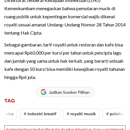
Direktorat Jenderal Kekayaan Intelektual (DJKI)
Kemenkumham menegaskan bahwa pemutaran musik di
ruang publik untuk kepentingan komersial wajib dikenai
royalti sesuai amanat Undang-Undang Nomor 28 Tahun 2014
tentang Hak Cipta.
Sebagai gambaran, tarif royalti untuk restoran dan kafe bisa
mencapai Rp60.000 per kursi per tahun untuk pencipta lagu
dan jumlah yang sama untuk hak terkait, yang berarti sebuah
kafe dengan 50 kursi bisa memiliki kewajiban royalti tahunan
hingga Rp6 juta.
Jadikan Sumber Pilihan
TAG
usaha
# industri kreatif
# royalti musik
# pelaku usa