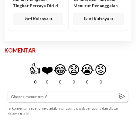
Tingkat Percaya Diri dan
Menurut Penanggalan
Karisma
Jawa
Ikuti Kuisnya ➔
Ikuti Kuisnya ➔
KOMENTAR
👍
❤️
😂
😧
😭
😡
0
0
0
0
0
0
Isi komentar sepenuhnya adalah tanggung jawab pengguna dan diatur
dalam UU ITE