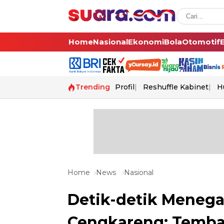
Home
Nasional
Ekonomi
Bola
Otomotif
Trending
Profil
Reshuffle Kabinet
H
Home
News
Nasional
Detik-detik Menega
Cengkareng: Temba