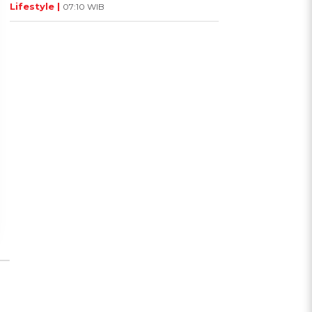
Lifestyle |
07:10 WIB
UIS: Sepatu Mana yang
KUIS: Seberapa Kenal
Cocok dengan
Kamu dengan Si Zodiak
Kepribadianmu?
Cancer?
Ikuti Kuisnya ➔
Ikuti Kuisnya ➔