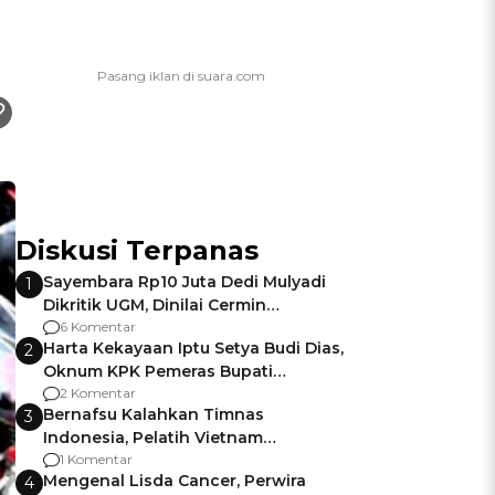
Diskusi Terpanas
Sayembara Rp10 Juta Dedi Mulyadi
1
Dikritik UGM, Dinilai Cermin
Gagalnya Negara Jamin Keamanan
6 Komentar
Harta Kekayaan Iptu Setya Budi Dias,
2
Oknum KPK Pemeras Bupati
Pemalang
2 Komentar
Bernafsu Kalahkan Timnas
3
Indonesia, Pelatih Vietnam
Berencana Pakai Jimat di Pakansari
1 Komentar
Mengenal Lisda Cancer, Perwira
4