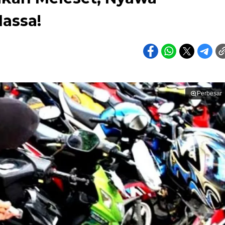
assa!
Perbesar