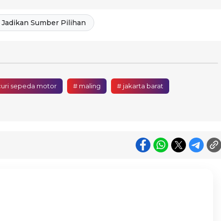
Jadikan Sumber Pilihan
uri sepeda motor
# maling
# jakarta barat