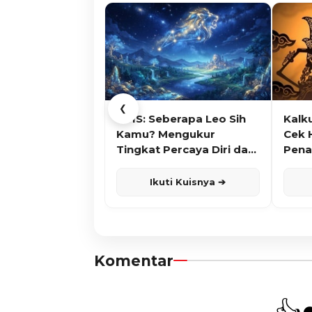
❮
KUIS: Seberapa Leo Sih
Kalk
Kamu? Mengukur
Cek 
Tingkat Percaya Diri dan
Pena
Karisma
Ikuti Kuisnya ➔
Komentar