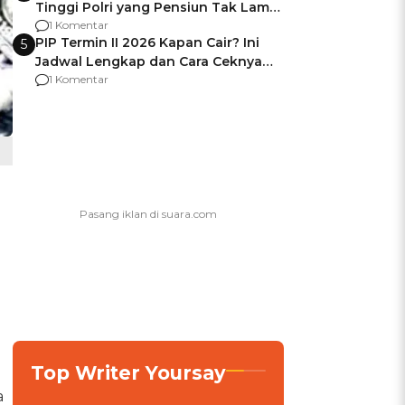
Tinggi Polri yang Pensiun Tak Lama
Usai Jadi Brigjen
1 Komentar
PIP Termin II 2026 Kapan Cair? Ini
5
Jadwal Lengkap dan Cara Ceknya
agar Dana Tidak Hangus!
1 Komentar
Top Writer Yoursay
a