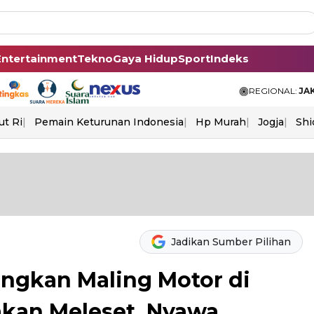
Entertainment
Tekno
Gaya Hidup
Sport
Indeks
REGIONAL:
JA
ut Ri
Pemain Keturunan Indonesia
Hp Murah
Jogja
Shi
Jadikan Sumber Pilihan
ngkan Maling Motor di
kan Meleset, Nyawa