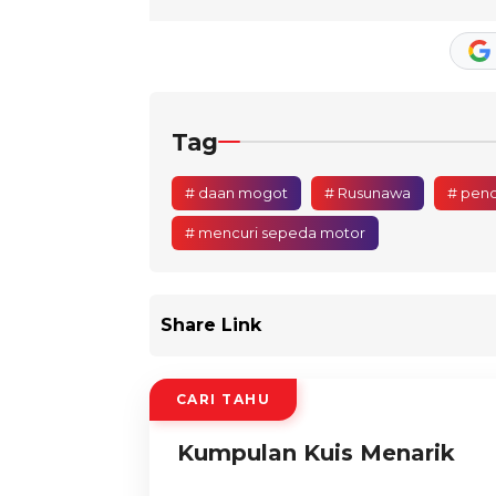
Tag
# daan mogot
# Rusunawa
# penc
# mencuri sepeda motor
Share Link
CARI TAHU
Kumpulan Kuis Menarik