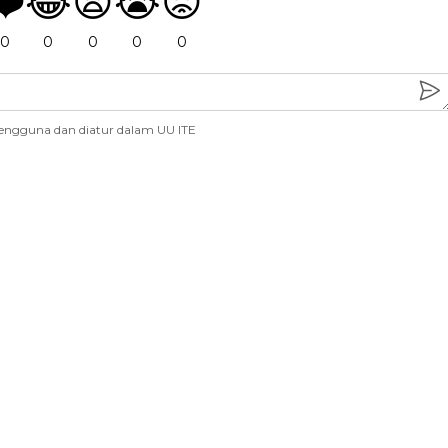
❤️
😂
😧
😭
😡
0
0
0
0
0
engguna dan diatur dalam UU ITE