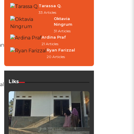
Tarassa Q.
33 Articles
Oktavia
Ningrum
31 Articles
Ardina Praf
21 Articles
an
Ryan Farizzal
20 Articles
Liks
al
.
.