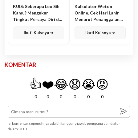
KUIS: Seberapa Leo Sih
Kalkulator Weton
Kamu? Mengukur
Online, Cek Hari Lahir
Tingkat Percaya Diri dan
Menurut Penanggalan
Karisma
Jawa
Ikuti Kuisnya ➔
Ikuti Kuisnya ➔
KOMENTAR
👍
❤️
😂
😧
😭
😡
0
0
0
0
0
0
Isi komentar sepenuhnya adalah tanggung jawab pengguna dan diatur
dalam UU ITE