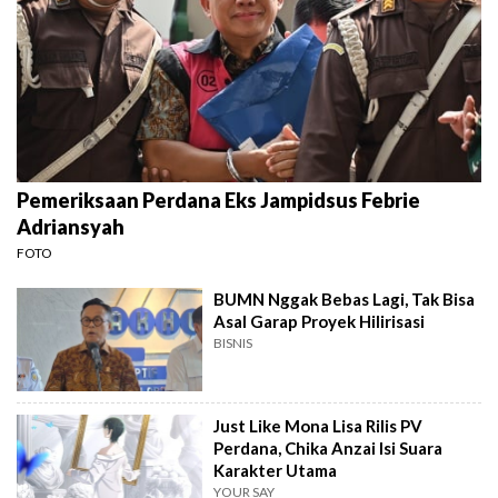
Pemeriksaan Perdana Eks Jampidsus Febrie
Adriansyah
FOTO
BUMN Nggak Bebas Lagi, Tak Bisa
Asal Garap Proyek Hilirisasi
BISNIS
Just Like Mona Lisa Rilis PV
Perdana, Chika Anzai Isi Suara
Karakter Utama
YOUR SAY