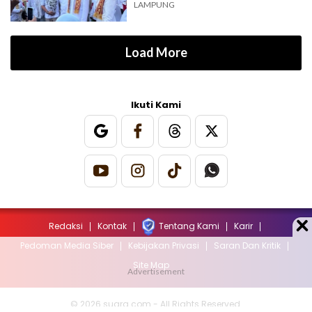
LAMPUNG
Load More
Ikuti Kami
Redaksi
Kontak
Tentang Kami
Karir
Pedoman Media Siber
Kebijakan Privasi
Saran Dan Kritik
Site Map
© 2026 suara.com - All Rights Reserved.