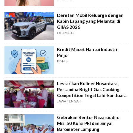
Deretan Mobil Keluarga dengan
Kabin Lapang yang Melantai di
GIIAS 2026
OTOMOTIF
Kredit Macet Hantui Industri
Pinjol
BISNIS
Lestarikan Kuliner Nusantara,
Pertamina Bright Gas Cooking
Competition Tegal Lahirkan Juara
Baru
JAWA TENGAH
Gebrakan Bentor Nazaruddin:
Misi 50 Kursi PRI dan Sinyal
Barometer Lampung