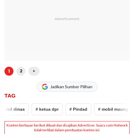
1
2
>
Jadikan Sumber Pilihan
TAG
bil dinas
# ketua dpr
# Pindad
# mobil maung