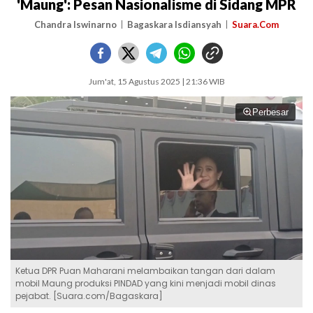
'Maung': Pesan Nasionalisme di Sidang MPR
Chandra Iswinarno
Bagaskara Isdiansyah
Suara.Com
Jum'at, 15 Agustus 2025 | 21:36 WIB
Perbesar
Ketua DPR Puan Maharani melambaikan tangan dari dalam
mobil Maung produksi PINDAD yang kini menjadi mobil dinas
pejabat. [Suara.com/Bagaskara]