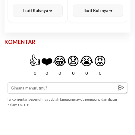
Karisma
Jawa
Ikuti Kuisnya ➔
Ikuti Kuisnya ➔
KOMENTAR
👍
❤️
😂
😧
😭
😡
0
0
0
0
0
0
Isi komentar sepenuhnya adalah tanggung jawab pengguna dan diatur
dalam UU ITE