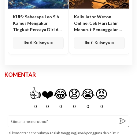
KUIS: Seberapa Leo Sih
Kalkulator Weton
Kamu? Mengukur
Online, Cek Hari Lahir
Tingkat Percaya Diri dan
Menurut Penanggalan
Karisma
Jawa
Ikuti Kuisnya ➔
Ikuti Kuisnya ➔
KOMENTAR
👍
❤️
😂
😧
😭
😡
0
0
0
0
0
0
Isi komentar sepenuhnya adalah tanggung jawab pengguna dan diatur