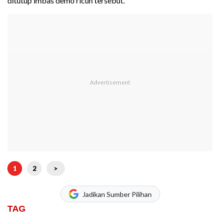
ditutup imbas demo ricuh tersebut.
1
2
>
Jadikan Sumber Pilihan
TAG