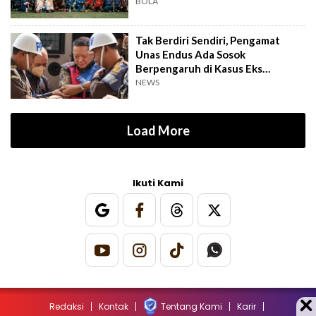
BOLA
Tak Berdiri Sendiri, Pengamat
Unas Endus Ada Sosok
Berpengaruh di Kasus Eks
Jampidsus
NEWS
Load More
Ikuti Kami
Redaksi
Kontak
Tentang Kami
Karir