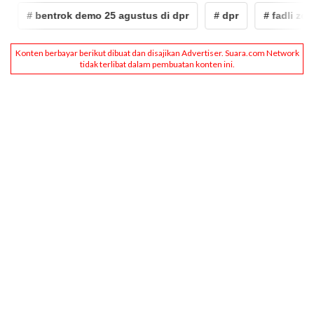
# bentrok demo 25 agustus di dpr
# dpr
# fadli zon