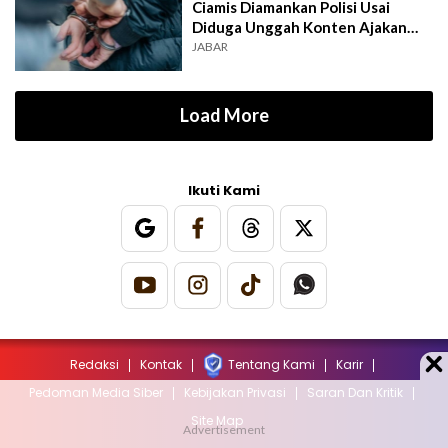
Ciamis Diamankan Polisi Usai
Diduga Unggah Konten Ajakan
Demo
JABAR
Load More
Ikuti Kami
Redaksi
Kontak
Tentang Kami
Karir
Pedoman Media Siber
Kebijakan Privasi
Saran Dan Kritik
Site Map