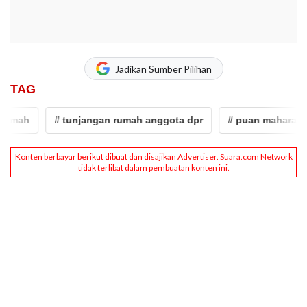
Jadikan Sumber Pilihan
TAG
mah
# tunjangan rumah anggota dpr
# puan maharani