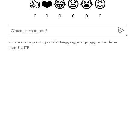
👍
❤️
😂
😧
😭
😡
0
0
0
0
0
0
Isi komentar sepenuhnya adalah tanggung jawab pengguna dan diatur
dalam UU ITE