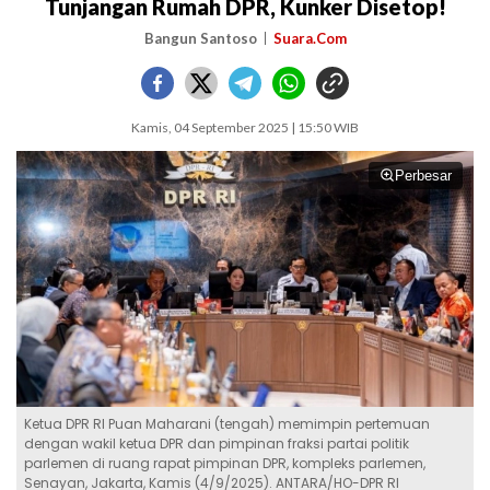
Tunjangan Rumah DPR, Kunker Disetop!
Bangun Santoso
Suara.Com
Kamis, 04 September 2025 | 15:50 WIB
Perbesar
Ketua DPR RI Puan Maharani (tengah) memimpin pertemuan
dengan wakil ketua DPR dan pimpinan fraksi partai politik
parlemen di ruang rapat pimpinan DPR, kompleks parlemen,
Senayan, Jakarta, Kamis (4/9/2025). ANTARA/HO-DPR RI