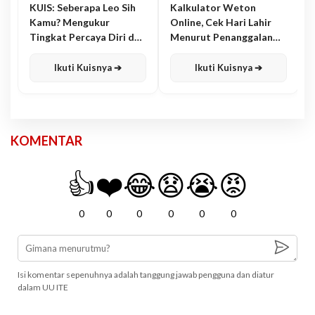
KUIS: Seberapa Leo Sih
Kalkulator Weton
Kamu? Mengukur
Online, Cek Hari Lahir
Tingkat Percaya Diri dan
Menurut Penanggalan
Karisma
Jawa
Ikuti Kuisnya ➔
Ikuti Kuisnya ➔
KOMENTAR
👍
❤️
😂
😧
😭
😡
0
0
0
0
0
0
Isi komentar sepenuhnya adalah tanggung jawab pengguna dan diatur
dalam UU ITE