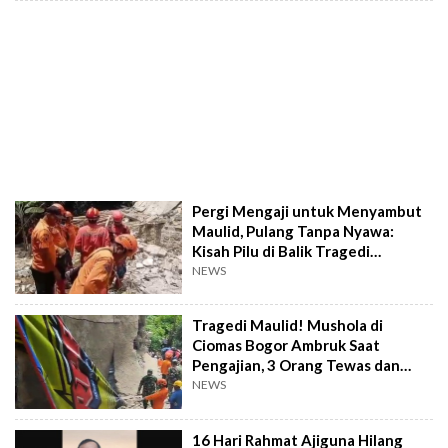
Pergi Mengaji untuk Menyambut
Maulid, Pulang Tanpa Nyawa:
Kisah Pilu di Balik Tragedi
Mushola Ciomas
NEWS
Tragedi Maulid! Mushola di
Ciomas Bogor Ambruk Saat
Pengajian, 3 Orang Tewas dan
Puluhan Luka-Luka
NEWS
16 Hari Rahmat Ajiguna Hilang