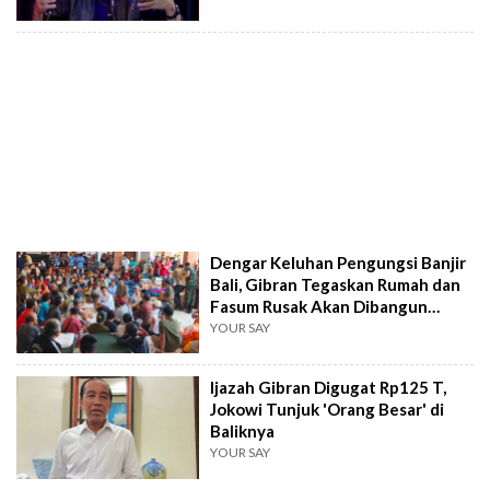
Dengar Keluhan Pengungsi Banjir
Bali, Gibran Tegaskan Rumah dan
Fasum Rusak Akan Dibangun
Ulang
YOUR SAY
Ijazah Gibran Digugat Rp125 T,
Jokowi Tunjuk 'Orang Besar' di
Baliknya
YOUR SAY