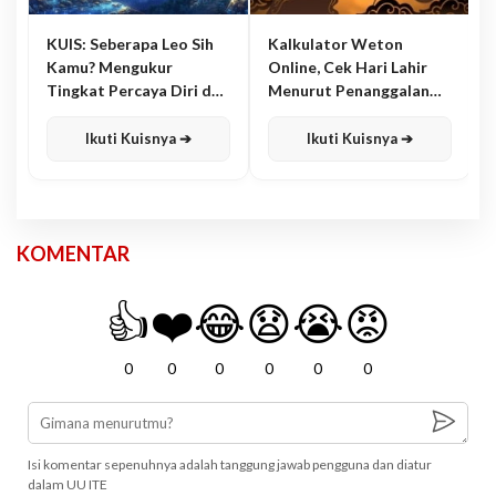
KUIS: Seberapa Leo Sih
Kalkulator Weton
Kamu? Mengukur
Online, Cek Hari Lahir
Tingkat Percaya Diri dan
Menurut Penanggalan
Karisma
Jawa
Ikuti Kuisnya ➔
Ikuti Kuisnya ➔
KOMENTAR
👍
❤️
😂
😧
😭
😡
0
0
0
0
0
0
Isi komentar sepenuhnya adalah tanggung jawab pengguna dan diatur
dalam UU ITE