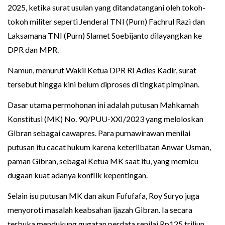
2025, ketika surat usulan yang ditandatangani oleh tokoh-
tokoh militer seperti Jenderal TNI (Purn) Fachrul Razi dan
Laksamana TNI (Purn) Slamet Soebijanto dilayangkan ke
DPR dan MPR.
Namun, menurut Wakil Ketua DPR RI Adies Kadir, surat
tersebut hingga kini belum diproses di tingkat pimpinan.
Dasar utama permohonan ini adalah putusan Mahkamah
Konstitusi (MK) No. 90/PUU-XXI/2023 yang meloloskan
Gibran sebagai cawapres. Para purnawirawan menilai
putusan itu cacat hukum karena keterlibatan Anwar Usman,
paman Gibran, sebagai Ketua MK saat itu, yang memicu
dugaan kuat adanya konflik kepentingan.
Selain isu putusan MK dan akun Fufufafa, Roy Suryo juga
menyoroti masalah keabsahan ijazah Gibran. Ia secara
terbuka mendukung gugatan perdata senilai Rp125 triliun