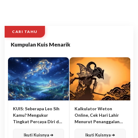
CARI TAHU
Kumpulan Kuis Menarik
KUIS: Seberapa Leo Sih
Kalkulator Weton
Kamu? Mengukur
Online, Cek Hari Lahir
Tingkat Percaya Diri dan
Menurut Penanggalan
Karisma
Jawa
Ikuti Kuisnya ➔
Ikuti Kuisnya ➔