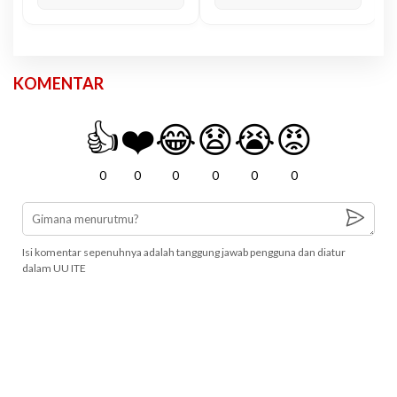
KOMENTAR
👍
❤️
😂
😧
😭
😡
0
0
0
0
0
0
Isi komentar sepenuhnya adalah tanggung jawab pengguna dan diatur
dalam UU ITE