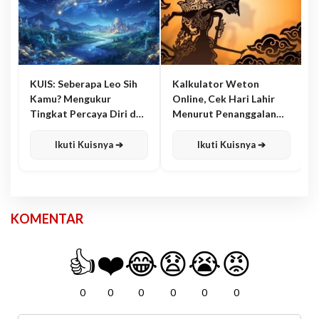
KUIS: Seberapa Leo Sih
Kalkulator Weton
Kamu? Mengukur
Online, Cek Hari Lahir
Tingkat Percaya Diri dan
Menurut Penanggalan
Karisma
Jawa
Ikuti Kuisnya ➔
Ikuti Kuisnya ➔
KOMENTAR
👍
❤️
😂
😧
😭
😡
0
0
0
0
0
0