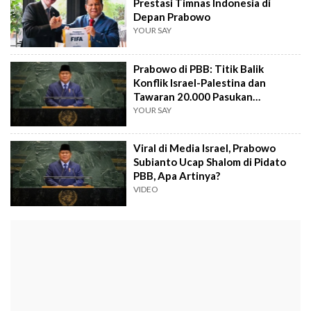
Prestasi Timnas Indonesia di
Depan Prabowo
YOUR SAY
Prabowo di PBB: Titik Balik
Konflik Israel-Palestina dan
Tawaran 20.000 Pasukan
Perdamaian
YOUR SAY
Viral di Media Israel, Prabowo
Subianto Ucap Shalom di Pidato
PBB, Apa Artinya?
VIDEO