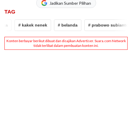
Jadikan Sumber Pilihan
TAG
ga
# kakek nenek
# belanda
# prabowo subianto