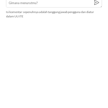
Isi komentar sepenuhnya adalah tanggung jawab pengguna dan diatur
dalam UU ITE