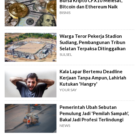
Bursa Kripto CFX10 Melesat,
Bitcoin dan Ethereum Naik
BISNIS
Warga Teror Pekerja Stadion
Sudiang, Pembangunan Tribun
Selatan Terpaksa Ditinggalkan
SULSEL
Kala Lapar Bertemu Deadline
Kerjaan Tanpa Ampun, Lahirlah
Kutukan 'Hangry'
YOUR SAY
Pemerintah Ubah Sebutan
Pemulung Jadi 'Pemilah Sampah',
Bakal Jadi Profesi Terlindungi
NEWS