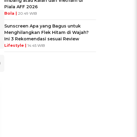
Imbang atau Kalah dari Vietnam di
Piala AFF 2026
Bola |
20:49 WIB
Sunscreen Apa yang Bagus untuk
Menghilangkan Flek Hitam di Wajah?
Ini 3 Rekomendasi sesuai Review
Lifestyle |
14:45 WIB