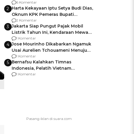
Gagalnya Negara Jamin Keamanan
6 Komentar
Harta Kekayaan Iptu Setya Budi Dias,
2
Oknum KPK Pemeras Bupati
Pemalang
2 Komentar
Jakarta Siap Pungut Pajak Mobil
3
Listrik Tahun Ini, Kendaraan Mewah
Kena hingga 75% PKB
1 Komentar
Jose Mourinho Dikabarkan Ngamuk
4
Usai Aurelien Tchouameni Menuju
Manchester United
1 Komentar
Bernafsu Kalahkan Timnas
5
Indonesia, Pelatih Vietnam
Berencana Pakai Jimat di Pakansari
1 Komentar