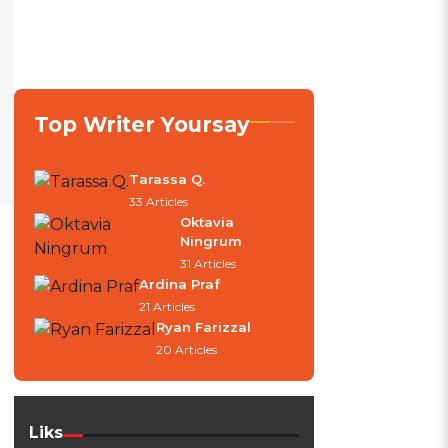
Top Writer Yoursay
Tarassa Q.
33 Articles
Oktavia
Ningrum
31 Articles
Ardina Praf
21 Articles
Ryan Farizzal
20 Articles
Liks