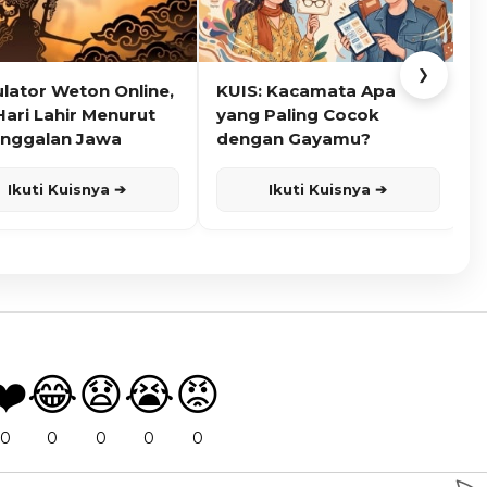
❯
ulator Weton Online,
KUIS: Kacamata Apa
K
Hari Lahir Menurut
yang Paling Cocok
nggalan Jawa
dengan Gayamu?
Ikuti Kuisnya ➔
Ikuti Kuisnya ➔
❤️
😂
😧
😭
😡
0
0
0
0
0