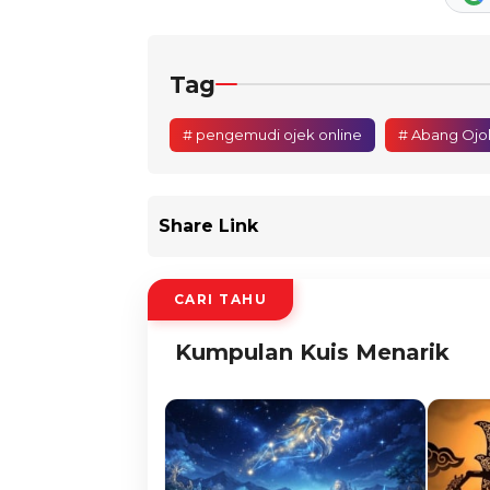
Tag
# pengemudi ojek online
# Abang Ojo
Share Link
CARI TAHU
Kumpulan Kuis Menarik