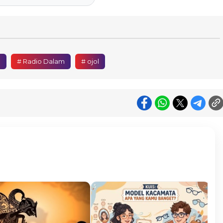
l
# Radio Dalam
# ojol