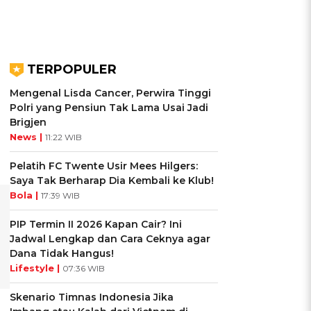
TERPOPULER
Mengenal Lisda Cancer, Perwira Tinggi
Polri yang Pensiun Tak Lama Usai Jadi
Brigjen
News |
11:22 WIB
Pelatih FC Twente Usir Mees Hilgers:
Saya Tak Berharap Dia Kembali ke Klub!
Bola |
17:39 WIB
PIP Termin II 2026 Kapan Cair? Ini
Jadwal Lengkap dan Cara Ceknya agar
Dana Tidak Hangus!
Lifestyle |
07:36 WIB
Skenario Timnas Indonesia Jika