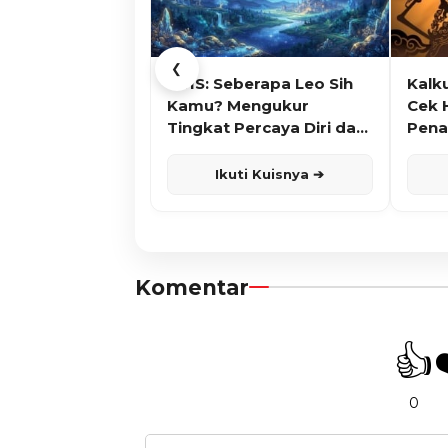
❮
KUIS: Seberapa Leo Sih
Kalk
Kamu? Mengukur
Cek 
Tingkat Percaya Diri dan
Pena
Karisma
Ikuti Kuisnya ➔
Komentar
👍
0