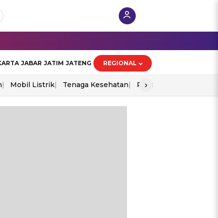
KARTA
JABAR
JATIM
JATENG
REGIONAL
›
n
Mobil Listrik
Tenaga Kesehatan
Piala Aff 2026
Ekono