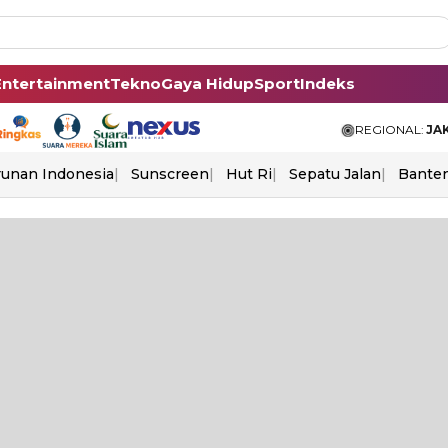
Entertainment
Tekno
Gaya Hidup
Sport
Indeks
REGIONAL:
JA
unan Indonesia
Sunscreen
Hut Ri
Sepatu Jalan
Bante