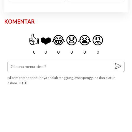
KOMENTAR
👍
❤️
😂
😧
😭
😡
0
0
0
0
0
0
Isi komentar sepenuhnya adalah tanggung jawab pengguna dan diatur
dalam UU ITE