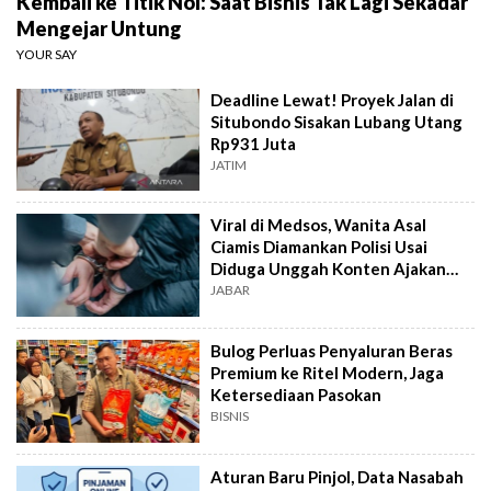
Kembali ke Titik Nol: Saat Bisnis Tak Lagi Sekadar
Mengejar Untung
YOUR SAY
Deadline Lewat! Proyek Jalan di
Situbondo Sisakan Lubang Utang
Rp931 Juta
JATIM
Viral di Medsos, Wanita Asal
Ciamis Diamankan Polisi Usai
Diduga Unggah Konten Ajakan
Demo
JABAR
Bulog Perluas Penyaluran Beras
Premium ke Ritel Modern, Jaga
Ketersediaan Pasokan
BISNIS
Aturan Baru Pinjol, Data Nasabah