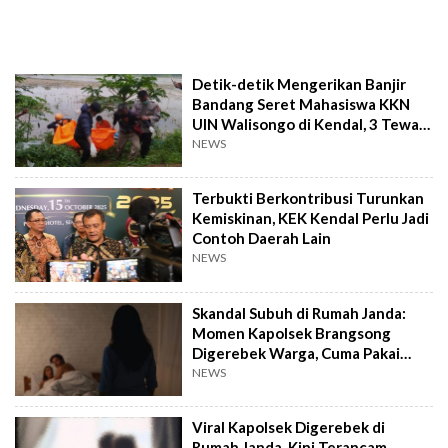
Detik-detik Mengerikan Banjir
Bandang Seret Mahasiswa KKN
UIN Walisongo di Kendal, 3 Tewas
3 Hilang
NEWS
Terbukti Berkontribusi Turunkan
Kemiskinan, KEK Kendal Perlu Jadi
Contoh Daerah Lain
NEWS
Skandal Subuh di Rumah Janda:
Momen Kapolsek Brangsong
Digerebek Warga, Cuma Pakai
Sarung dan Kaos
NEWS
Viral Kapolsek Digerebek di
Rumah Janda, Kini Terancam