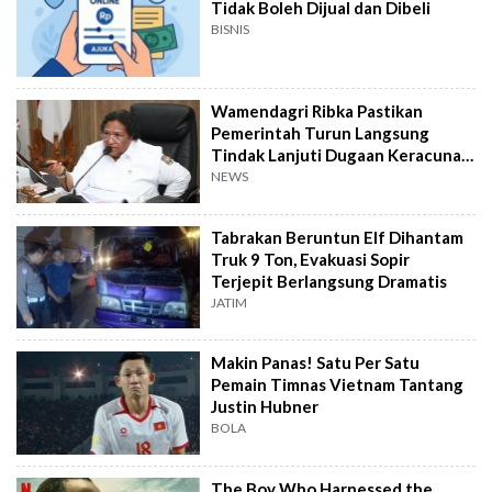
Tidak Boleh Dijual dan Dibeli
BISNIS
Wamendagri Ribka Pastikan
Pemerintah Turun Langsung
Tindak Lanjuti Dugaan Keracunan
Makanan Jayapura
NEWS
Tabrakan Beruntun Elf Dihantam
Truk 9 Ton, Evakuasi Sopir
Terjepit Berlangsung Dramatis
JATIM
Makin Panas! Satu Per Satu
Pemain Timnas Vietnam Tantang
Justin Hubner
BOLA
The Boy Who Harnessed the