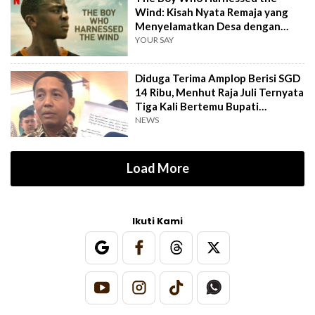
Wind: Kisah Nyata Remaja yang
Menyelamatkan Desa dengan
Kincir Angin
YOUR SAY
Diduga Terima Amplop Berisi SGD
14 Ribu, Menhut Raja Juli Ternyata
Tiga Kali Bertemu Bupati
Kuansing
NEWS
Load More
Ikuti Kami