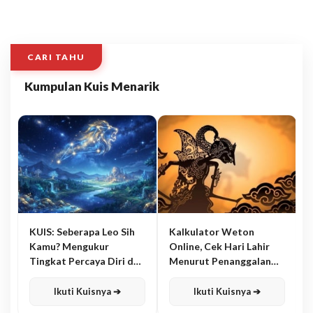
CARI TAHU
Kumpulan Kuis Menarik
KUIS: Seberapa Leo Sih
Kalkulator Weton
Kamu? Mengukur
Online, Cek Hari Lahir
Tingkat Percaya Diri dan
Menurut Penanggalan
Karisma
Jawa
Ikuti Kuisnya ➔
Ikuti Kuisnya ➔