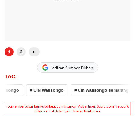
1
2
>
Jadikan Sumber Pilihan
TAG
ongo
# UIN Walisongo
# uin walisongo semarang
# 