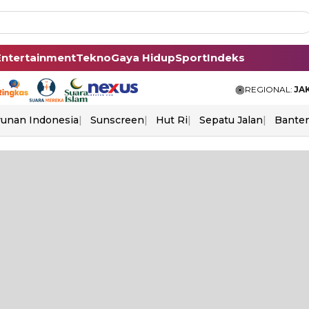
Entertainment
Tekno
Gaya Hidup
Sport
Indeks
REGIONAL:
JA
unan Indonesia
Sunscreen
Hut Ri
Sepatu Jalan
Bante