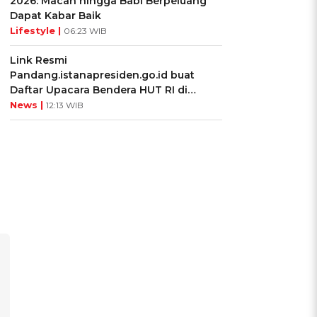
2026: Macan hingga Babi Berpeluang
Dapat Kabar Baik
Lifestyle |
06:23 WIB
Link Resmi
Pandang.istanapresiden.go.id buat
Daftar Upacara Bendera HUT RI di
Istana Negara
News |
12:13 WIB