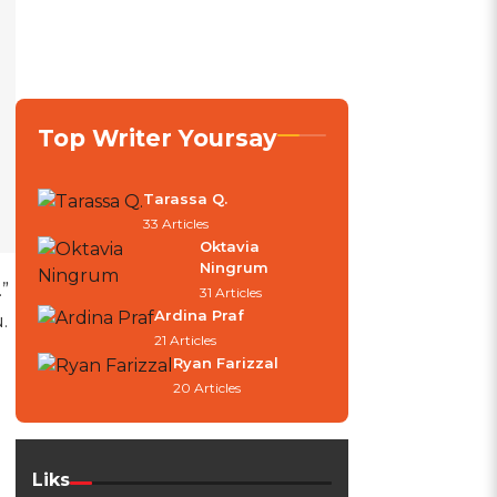
Top Writer Yoursay
Tarassa Q.
33 Articles
Oktavia
Ningrum
”
31 Articles
Ardina Praf
.
21 Articles
Ryan Farizzal
20 Articles
Liks