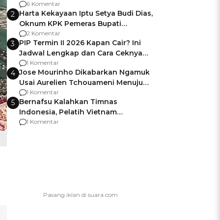
Gagalnya Negara Jamin Keamanan
6 Komentar
Harta Kekayaan Iptu Setya Budi Dias,
2
Oknum KPK Pemeras Bupati
Pemalang
2 Komentar
PIP Termin II 2026 Kapan Cair? Ini
3
Jadwal Lengkap dan Cara Ceknya
agar Dana Tidak Hangus!
1 Komentar
Jose Mourinho Dikabarkan Ngamuk
4
Usai Aurelien Tchouameni Menuju
Manchester United
1 Komentar
Bernafsu Kalahkan Timnas
5
Indonesia, Pelatih Vietnam
Berencana Pakai Jimat di Pakansari
1 Komentar