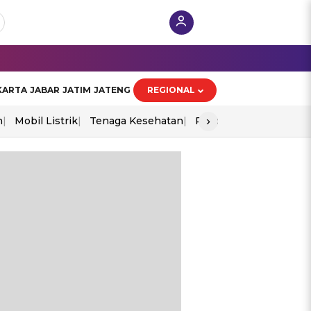
KARTA
JABAR
JATIM
JATENG
REGIONAL
›
n
Mobil Listrik
Tenaga Kesehatan
Piala Aff 2026
Ekono