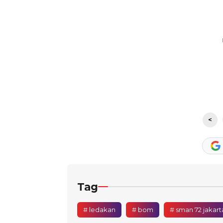
<
Tag
# ledakan
# bom
# sman 72 jakart