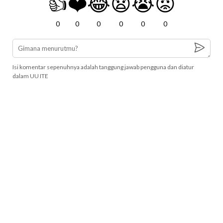
👍
❤️
😂
😧
😭
😡
0
0
0
0
0
0
Isi komentar sepenuhnya adalah tanggung jawab pengguna dan diatur
dalam UU ITE