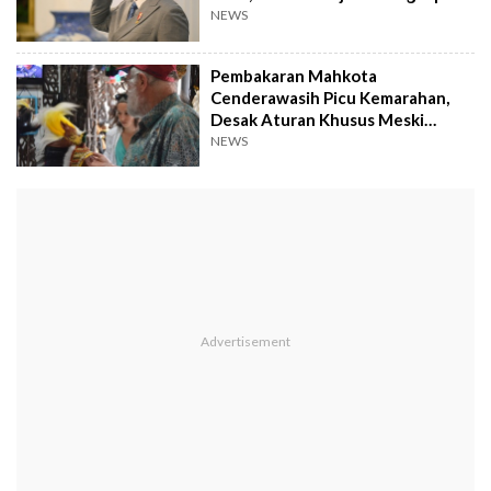
Alasannya!
NEWS
Pembakaran Mahkota
Cenderawasih Picu Kemarahan,
Desak Aturan Khusus Meski
Menhut Sudah Minta Maaf
NEWS