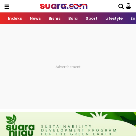
Indeks
News
Bisnis
Bola
Sport
Lifestyle
En