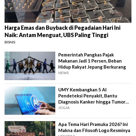
Harga Emas dan Buyback di Pegadaian Hari Ini
Naik: Antam Menguat, UBS Paling Tinggi
BISNIS
Pemerintah Pangkas Pajak
Makanan Jadi 1 Persen, Beban
Hidup Rakyat Jepang Berkurang
NEWS
UMY Kembangkan 5 AI
Pendeteksi Penyakit, Bantu
Diagnosis Kanker hingga Tumor
Otak Lebih Cepat
JOGJA
Apa Tema Hari Pramuka 2026? Ini
Makna dan Filosofi Logo Resminya