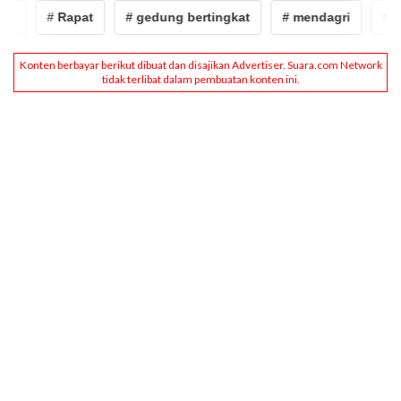
# Rapat
# gedung bertingkat
# mendagri
# muh