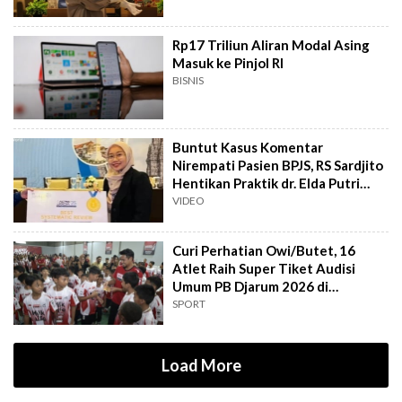
Rp17 Triliun Aliran Modal Asing
Masuk ke Pinjol RI
BISNIS
Buntut Kasus Komentar
Nirempati Pasien BPJS, RS Sardjito
Hentikan Praktik dr. Elda Putri
Rahard
VIDEO
Curi Perhatian Owi/Butet, 16
Atlet Raih Super Tiket Audisi
Umum PB Djarum 2026 di
Makassar
SPORT
Load More