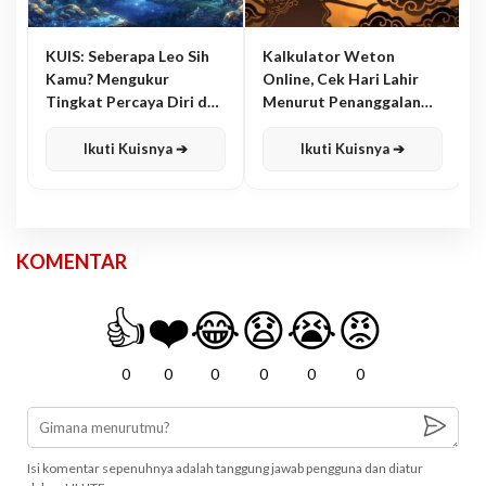
KUIS: Seberapa Leo Sih
Kalkulator Weton
Kamu? Mengukur
Online, Cek Hari Lahir
Tingkat Percaya Diri dan
Menurut Penanggalan
Karisma
Jawa
Ikuti Kuisnya ➔
Ikuti Kuisnya ➔
KOMENTAR
👍
❤️
😂
😧
😭
😡
0
0
0
0
0
0
Isi komentar sepenuhnya adalah tanggung jawab pengguna dan diatur