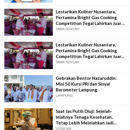
Lestarikan Kuliner Nusantara,
Pertamina Bright Gas Cooking
Competition Tegal Lahirkan Juara
Baru
JAWA TENGAH
Lestarikan Kuliner Nusantara,
Pertamina Bright Gas Cooking
Competition Tegal Lahirkan Juara
Baru
JAWA TENGAH
Gebrakan Bentor Nazaruddin:
Misi 50 Kursi PRI dan Sinyal
Barometer Lampung
LAMPUNG
Saat Jas Putih Diuji: Selelah-
lelahnya Tenaga Kesehatan,
Tetap Lebih Melelahkan Jadi
Pasien
YOUR SAY