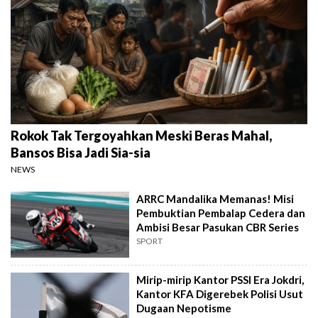
Rokok Tak Tergoyahkan Meski Beras Mahal,
Bansos Bisa Jadi Sia-sia
NEWS
ARRC Mandalika Memanas! Misi
Pembuktian Pembalap Cedera dan
Ambisi Besar Pasukan CBR Series
SPORT
Mirip-mirip Kantor PSSI Era Jokdri,
Kantor KFA Digerebek Polisi Usut
Dugaan Nepotisme