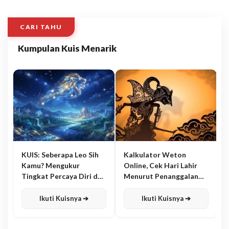
CARI TAHU
Kumpulan Kuis Menarik
KUIS: Seberapa Leo Sih
Kalkulator Weton
Kamu? Mengukur
Online, Cek Hari Lahir
Tingkat Percaya Diri dan
Menurut Penanggalan
Karisma
Jawa
Ikuti Kuisnya ➔
Ikuti Kuisnya ➔