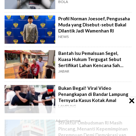
BOLA
Profil Norman Joesoef, Pengusaha
Muda yang Disebut-sebut Bakal
Dilantik Jadi Wamenhan RI
NEWS
Bantah Isu Pemalsuan Segel,
Kuasa Hukum Tergugat Sebut
Sertifikat Lahan Kencana Sah
Lewat PTSL
JABAR
Bukan Begal! Viral Video
Penangkapan di Bandar Lampung
Ternyata Kasus Kotak Amal
LAMPUNG
Struktur Ombudsman RI Masih
Pincang, Menanti Kepemimpinan
Perempuan Demi Demokrasi yang