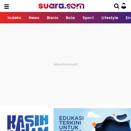
Indeks
News
Bisnis
Bola
Sport
Lifestyle
En