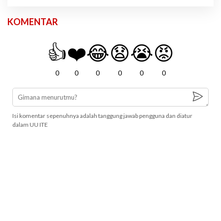
KOMENTAR
👍
❤️
😂
😧
😭
😡
0
0
0
0
0
0
Isi komentar sepenuhnya adalah tanggung jawab pengguna dan diatur
dalam UU ITE