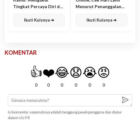
Tingkat Percaya Diri dan
Menurut Penanggalan
Karisma
Jawa
Ikuti Kuisnya ➔
Ikuti Kuisnya ➔
KOMENTAR
👍
❤️
😂
😧
😭
😡
0
0
0
0
0
0
Isi komentar sepenuhnya adalah tanggung jawab pengguna dan diatur
dalam UU ITE