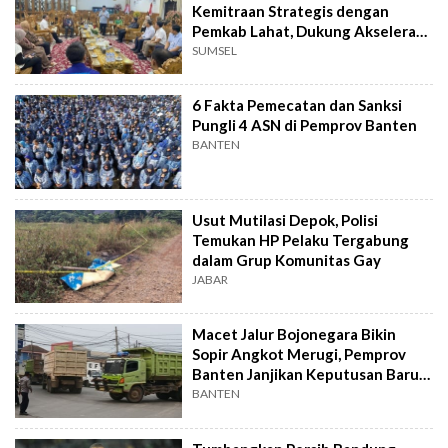
Kemitraan Strategis dengan
Pemkab Lahat, Dukung Akselerasi
Ekonomi Daerah
SUMSEL
6 Fakta Pemecatan dan Sanksi
Pungli 4 ASN di Pemprov Banten
BANTEN
Usut Mutilasi Depok, Polisi
Temukan HP Pelaku Tergabung
dalam Grup Komunitas Gay
JABAR
Macet Jalur Bojonegara Bikin
Sopir Angkot Merugi, Pemprov
Banten Janjikan Keputusan Baru 4
Hari Lagi
BANTEN