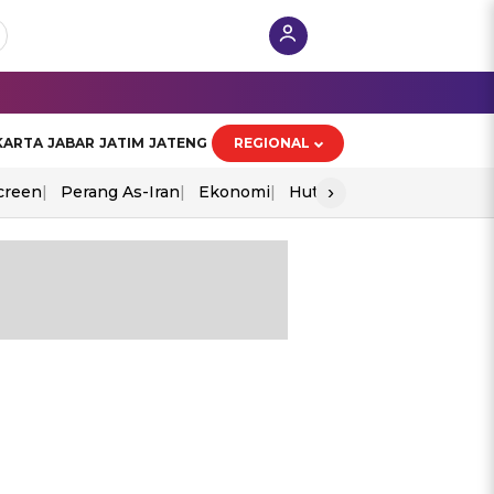
KARTA
JABAR
JATIM
JATENG
REGIONAL
›
creen
Perang As-Iran
Ekonomi
Hut Ri
g