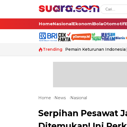
Home
Nasional
Ekonomi
Bola
Otomotif
Trending
Pemain Keturunan Indonesia
Home
News
Nasional
Serpihan Pesawat J
Ditemukan! Ini Per