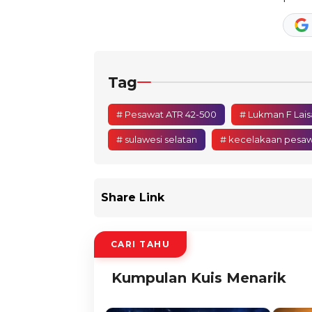
Tag
# Pesawat ATR 42-500
# Lukman F Lais
# sulawesi selatan
# kecelakaan pesa
Share Link
CARI TAHU
Kumpulan Kuis Menarik