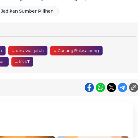
Jadikan Sumber Pilihan
a
# pesawat jatuh
# Gunung Bulusaraung
wat
# KNKT