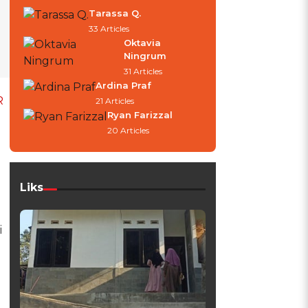
Tarassa Q.
33 Articles
Oktavia
Ningrum
31 Articles
Ardina Praf
R
21 Articles
Ryan Farizzal
20 Articles
Liks
i