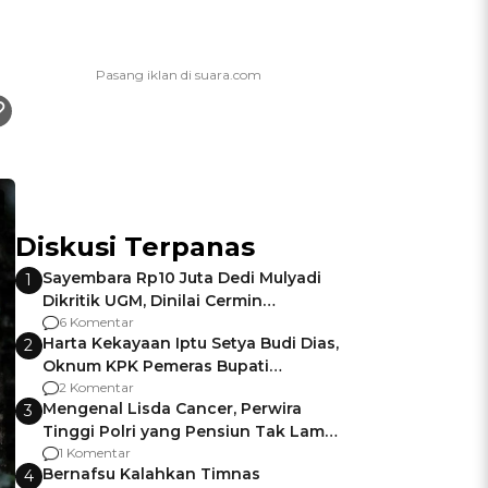
Diskusi Terpanas
Sayembara Rp10 Juta Dedi Mulyadi
1
Dikritik UGM, Dinilai Cermin
Gagalnya Negara Jamin Keamanan
6 Komentar
Harta Kekayaan Iptu Setya Budi Dias,
2
Oknum KPK Pemeras Bupati
Pemalang
2 Komentar
Mengenal Lisda Cancer, Perwira
3
Tinggi Polri yang Pensiun Tak Lama
Usai Jadi Brigjen
1 Komentar
Bernafsu Kalahkan Timnas
4