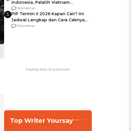
Indonesia, Pelatih Vietnam
Berencana Pakai Jimat di Pakansari
1 Komentar
PIP Termin II 2026 Kapan Cair? Ini
5
Jadwal Lengkap dan Cara Ceknya
agar Dana Tidak Hangus!
1 Komentar
Top Writer Yoursay