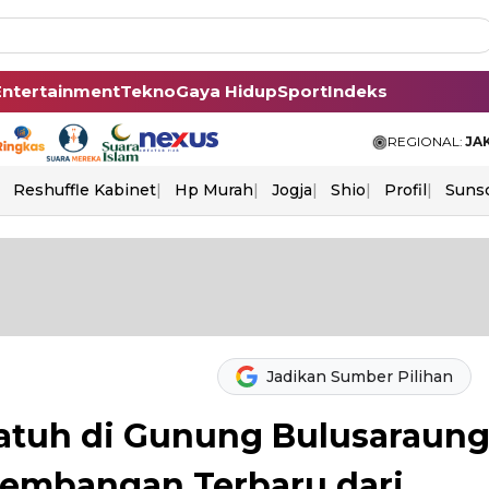
Entertainment
Tekno
Gaya Hidup
Sport
Indeks
REGIONAL:
JA
Reshuffle Kabinet
Hp Murah
Jogja
Shio
Profil
Suns
Jadikan Sumber Pilihan
atuh di Gunung Bulusaraun
kembangan Terbaru dari