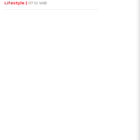
Lifestyle |
07:10 WIB