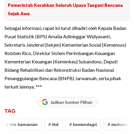
Pemerintah Kerahkan Seluruh Upaya Tangani Bencana
Sejak Awa
Sebagai informasi, rapat ini turut dihadiri oleh Kepala Badan
Pusat Statistik (BPS) Amalia Adininggar Widyasanti,
Sekretaris Jenderal (Sekjen) Kementerian Sosial (Kemensos)
Robben Rico, Direktur Sistem Perimbangan Keuangan
Kementerian Keuangan (Kemenkeu) Subandono, Deputi
Bidang Rehabilitasi dan Rekonstruksi Badan Nasional
Penanggulangan Bencana (BNPB) Jarwansah, serta pihak
terkait lainnya. ***
Jadikan Sumber Pilihan
TAG
d tito karnavian
# tkd
# kemendagri
# muhammad ti