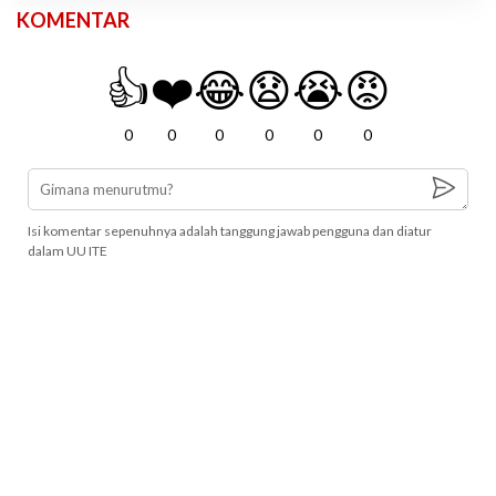
KOMENTAR
👍
❤️
😂
😧
😭
😡
0
0
0
0
0
0
Isi komentar sepenuhnya adalah tanggung jawab pengguna dan diatur
dalam UU ITE