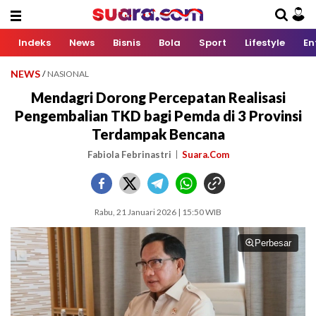
Indeks
News
Bisnis
Bola
Sport
Lifestyle
En
NEWS
/
NASIONAL
Mendagri Dorong Percepatan Realisasi
Pengembalian TKD bagi Pemda di 3 Provinsi
Terdampak Bencana
Fabiola Febrinastri
Suara.Com
Rabu, 21 Januari 2026 | 15:50 WIB
Perbesar