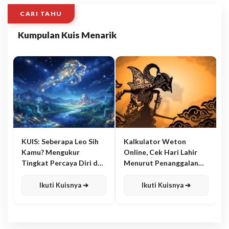
CARI TAHU
Kumpulan Kuis Menarik
KUIS: Seberapa Leo Sih
Kalkulator Weton
Kamu? Mengukur
Online, Cek Hari Lahir
Tingkat Percaya Diri dan
Menurut Penanggalan
Karisma
Jawa
Ikuti Kuisnya ➔
Ikuti Kuisnya ➔