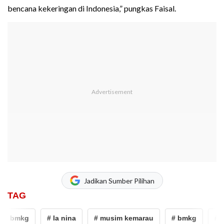
bencana kekeringan di Indonesia,” pungkas Faisal.
Jadikan Sumber Pilihan
TAG
# bmkg
# la nina
# musim kemarau
# bmkg
# la