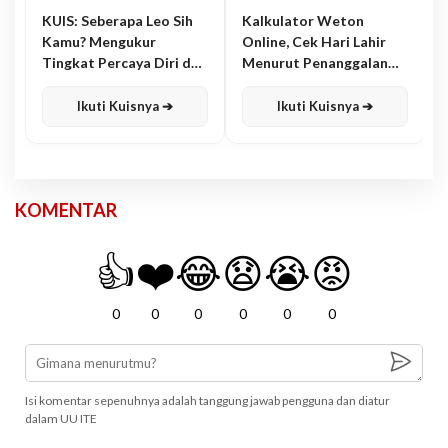
KUIS: Seberapa Leo Sih
Kalkulator Weton
Kamu? Mengukur
Online, Cek Hari Lahir
Tingkat Percaya Diri dan
Menurut Penanggalan
Karisma
Jawa
Ikuti Kuisnya ➔
Ikuti Kuisnya ➔
KOMENTAR
👍
❤️
😂
😧
😭
😡
0
0
0
0
0
0
Isi komentar sepenuhnya adalah tanggung jawab pengguna dan diatur
dalam UU ITE