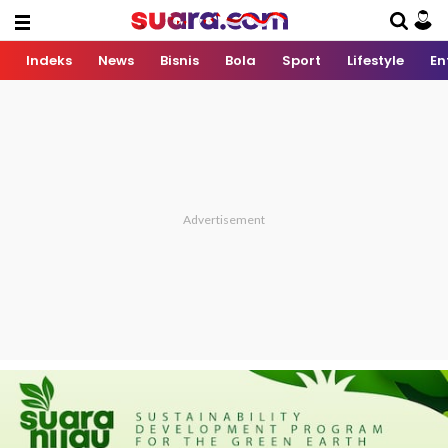
Indeks
News
Bisnis
Bola
Sport
Lifestyle
En