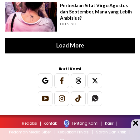
Perbedaan Sifat Virgo Agustus
dan September, Mana yang Lebih
Ambisius?
LIFESTYLE
Load More
Ikuti Kami
Redaksi
Kontak
Tentang Kami
Karir
Pedoman Media Siber
Kebijakan Privasi
Saran Dan Kritik