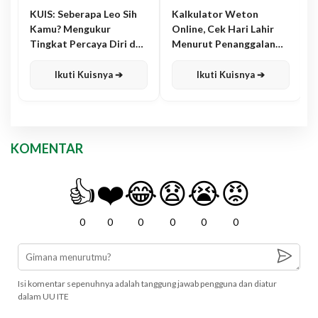
KUIS: Seberapa Leo Sih
Kalkulator Weton
Kamu? Mengukur
Online, Cek Hari Lahir
Tingkat Percaya Diri dan
Menurut Penanggalan
Karisma
Jawa
Ikuti Kuisnya ➔
Ikuti Kuisnya ➔
KOMENTAR
👍
❤️
😂
😧
😭
😡
0
0
0
0
0
0
Isi komentar sepenuhnya adalah tanggung jawab pengguna dan diatur
dalam UU ITE