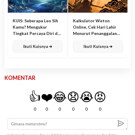
KUIS: Seberapa Leo Sih
Kalkulator Weton
Kamu? Mengukur
Online, Cek Hari Lahir
Tingkat Percaya Diri dan
Menurut Penanggalan
Karisma
Jawa
Ikuti Kuisnya ➔
Ikuti Kuisnya ➔
KOMENTAR
👍
❤️
😂
😧
😭
😡
0
0
0
0
0
0