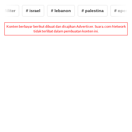
iliter
# israel
# lebanon
# palestina
# operasi u