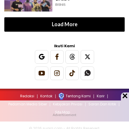
BISNIS
Load More
Ikuti Kami
Redaksi
Kontak
Tentang Kami
Karir
Pedoman Media Siber
Kebijakan Privasi
Saran Dan Kritik
Site Map
© 2026 suara.com - All Rights Reserved.