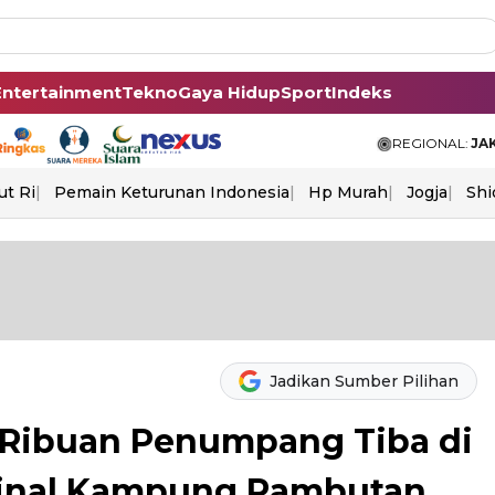
Entertainment
Tekno
Gaya Hidup
Sport
Indeks
REGIONAL:
JA
ut Ri
Pemain Keturunan Indonesia
Hp Murah
Jogja
Shi
Jadikan Sumber Pilihan
, Ribuan Penumpang Tiba di
minal Kampung Rambutan