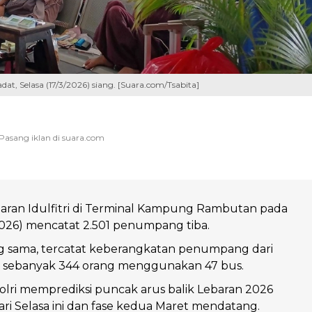
Selasa (17/3/2026) siang. [Suara.com/Tsabita]
baran Idulfitri di Terminal Kampung Rambutan pada
2026) mencatat 2.501 penumpang tiba.
ng sama, tercatat keberangkatan penumpang dari
a sebanyak 344 orang menggunakan 47 bus.
olri memprediksi puncak arus balik Lebaran 2026
hari Selasa ini dan fase kedua Maret mendatang.