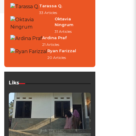
Tarassa Q.
33 Articles
Oktavia
Ningrum
31 Articles
Ardina Praf
21 Articles
Ryan Farizzal
20 Articles
Liks
g