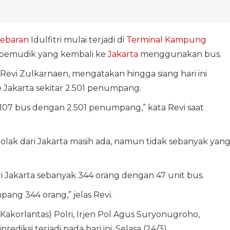
ebaran
Idulfitri mulai terjadi di
Terminal Kampung
n pemudik yang kembali ke
Jakarta
menggunakan bus.
vi Zulkarnaen, mengatakan hingga siang hari ini
 Jakarta sekitar 2.501 penumpang.
107 bus dengan 2.501 penumpang,” kata Revi saat
lak dari Jakarta masih ada, namun tidak sebanyak yan
Jakarta sebanyak 344 orang dengan 47 unit bus.
ng 344 orang,” jelas Revi.
Kakorlantas) Polri, Irjen Pol Agus Suryonugroho,
diksi terjadi pada hari ini, Selasa (24/3).