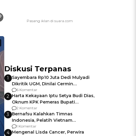
Diskusi Terpanas
Sayembara Rp10 Juta Dedi Mulyadi
1
Dikritik UGM, Dinilai Cermin
Gagalnya Negara Jamin Keamanan
6 Komentar
Harta Kekayaan Iptu Setya Budi Dias,
2
Oknum KPK Pemeras Bupati
Pemalang
2 Komentar
Bernafsu Kalahkan Timnas
3
Indonesia, Pelatih Vietnam
Berencana Pakai Jimat di Pakansari
1 Komentar
Mengenal Lisda Cancer, Perwira
4