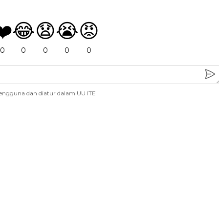
❤️
😂
😧
😭
😡
0
0
0
0
0
engguna dan diatur dalam UU ITE