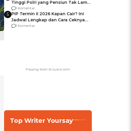
Tinggi Polri yang Pensiun Tak Lama
Usai Jadi Brigjen
1 Komentar
PIP Termin II 2026 Kapan Cair? Ini
5
Jadwal Lengkap dan Cara Ceknya
agar Dana Tidak Hangus!
1 Komentar
Top Writer Yoursay