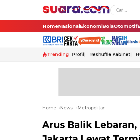
Home
Nasional
Ekonomi
Bola
Otomotif
Trending
Profil
Reshuffle Kabinet
H
Home
News
Metropolitan
Arus Balik Lebaran
Jakarta Lewat Ter