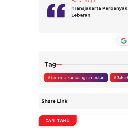
Baca Juga
Transjakarta Perbanyak 
Lebaran
Tag
# terminal kampung rambutan
# Jakar
Share Link
CARI TAHU