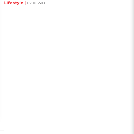
Lifestyle |
07:10 WIB
UIS: Sepatu Mana yang
KUIS: Seberapa Kenal
Cocok dengan
Kamu dengan Si Zodiak
Kepribadianmu?
Cancer?
Ikuti Kuisnya ➔
Ikuti Kuisnya ➔