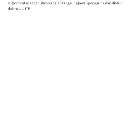
Isi komentar sepenuhnya adalah tanggung jawab pengguna dan diatur
dalam UU ITE