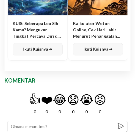
KUIS: Seberapa Leo Sih
Kalkulator Weton
Kamu? Mengukur
Online, Cek Hari Lahir
Tingkat Percaya Diri dan
Menurut Penanggalan
Karisma
Jawa
Ikuti Kuisnya ➔
Ikuti Kuisnya ➔
KOMENTAR
👍
❤️
😂
😧
😭
😡
0
0
0
0
0
0