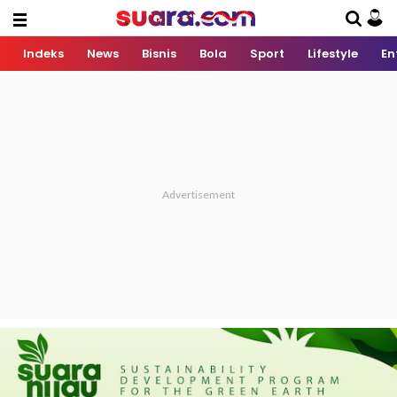
Indeks
News
Bisnis
Bola
Sport
Lifestyle
En