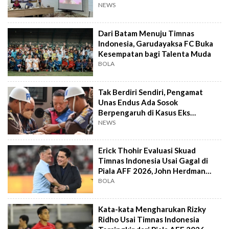
NEWS
Dari Batam Menuju Timnas
Indonesia, Garudayaksa FC Buka
Kesempatan bagi Talenta Muda
BOLA
Tak Berdiri Sendiri, Pengamat
Unas Endus Ada Sosok
Berpengaruh di Kasus Eks
Jampidsus
NEWS
Erick Thohir Evaluasi Skuad
Timnas Indonesia Usai Gagal di
Piala AFF 2026, John Herdman
Out?
BOLA
Kata-kata Mengharukan Rizky
Ridho Usai Timnas Indonesia