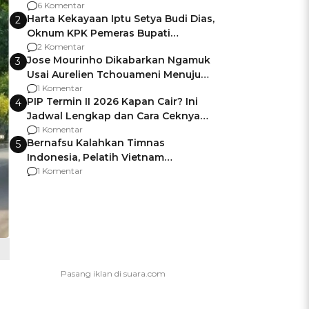
Gagalnya Negara Jamin Keamanan
6 Komentar
Harta Kekayaan Iptu Setya Budi Dias,
2
Oknum KPK Pemeras Bupati
Pemalang
2 Komentar
Jose Mourinho Dikabarkan Ngamuk
3
Usai Aurelien Tchouameni Menuju
Manchester United
1 Komentar
PIP Termin II 2026 Kapan Cair? Ini
4
Jadwal Lengkap dan Cara Ceknya
agar Dana Tidak Hangus!
1 Komentar
Bernafsu Kalahkan Timnas
5
Indonesia, Pelatih Vietnam
Berencana Pakai Jimat di Pakansari
1 Komentar