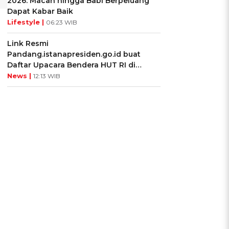
2026: Macan hingga Babi Berpeluang
Dapat Kabar Baik
Lifestyle |
06:23 WIB
Link Resmi
Pandang.istanapresiden.go.id buat
Daftar Upacara Bendera HUT RI di
Istana Negara
News |
12:13 WIB