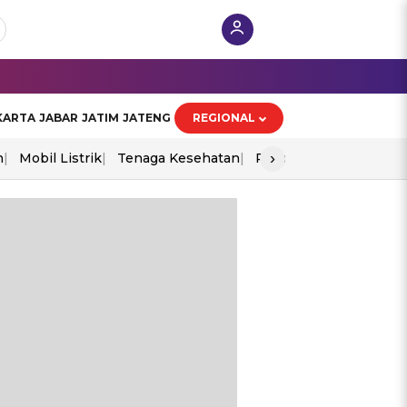
KARTA
JABAR
JATIM
JATENG
REGIONAL
›
n
Mobil Listrik
Tenaga Kesehatan
Piala Aff 2026
Ekono