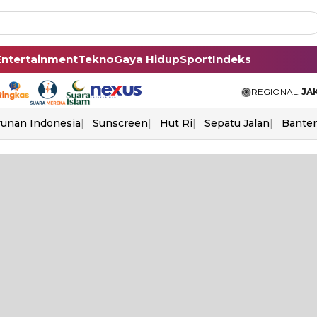
Entertainment
Tekno
Gaya Hidup
Sport
Indeks
REGIONAL:
JA
unan Indonesia
Sunscreen
Hut Ri
Sepatu Jalan
Bante