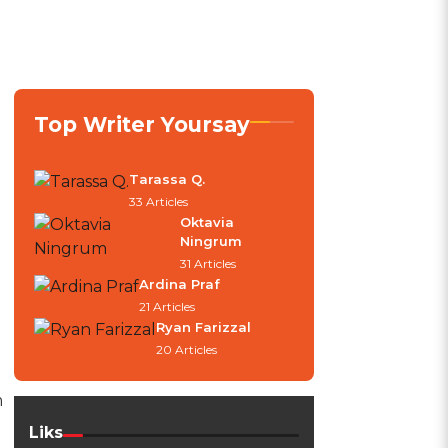
Top Writer Yoursay
Tarassa Q.
33 Articles
Oktavia
Ningrum
31 Articles
Ardina Praf
8
21 Articles
Ryan Farizzal
20 Articles
m
n
Liks