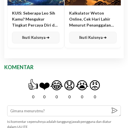
KUIS: Seberapa Leo Sih
Kalkulator Weton
Kamu? Mengukur
Online, Cek Hari Lahir
Tingkat Percaya Diri dan
Menurut Penanggalan
Karisma
Jawa
Ikuti Kuisnya ➔
Ikuti Kuisnya ➔
KOMENTAR
👍
❤️
😂
😧
😭
😡
0
0
0
0
0
0
Isi komentar sepenuhnya adalah tanggung jawab pengguna dan diatur
dalam UU ITE