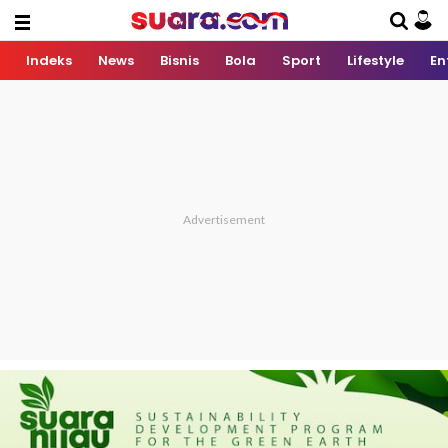
Indeks
News
Bisnis
Bola
Sport
Lifestyle
En