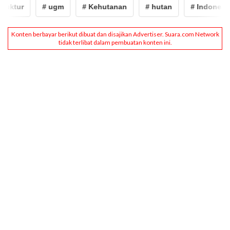
uktur
# ugm
# Kehutanan
# hutan
# Indonesia