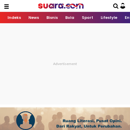
Indeks
News
Bisnis
Bola
Sport
Lifestyle
En