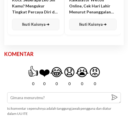
Kamu? Mengukur
Online, Cek Hari Lahir
Tingkat Percaya Diri dan
Menurut Penanggalan
Karisma
Jawa
Ikuti Kuisnya ➔
Ikuti Kuisnya ➔
KOMENTAR
👍
❤️
😂
😧
😭
😡
0
0
0
0
0
0
Isi komentar sepenuhnya adalah tanggung jawab pengguna dan diatur
dalam UU ITE