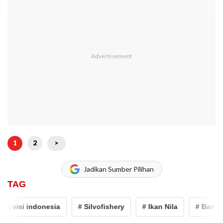
1
2
>
Jadikan Sumber Pilihan
TAG
visi indonesia
# Silvofishery
# Ikan Nila
# Bandeng