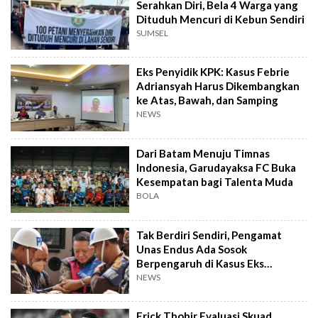
Serahkan Diri, Bela 4 Warga yang
Dituduh Mencuri di Kebun Sendiri
SUMSEL
Eks Penyidik KPK: Kasus Febrie
Adriansyah Harus Dikembangkan
ke Atas, Bawah, dan Samping
NEWS
Dari Batam Menuju Timnas
Indonesia, Garudayaksa FC Buka
Kesempatan bagi Talenta Muda
BOLA
Tak Berdiri Sendiri, Pengamat
Unas Endus Ada Sosok
Berpengaruh di Kasus Eks
Jampidsus
NEWS
Erick Thohir Evaluasi Skuad