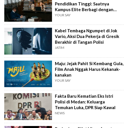
Pendidikan Tinggi: Saatnya
Kampus Elite Berbagi dengan
Kampus Daerah
YOUR SAY
Kabel Tembaga Ngumpet di Jok
Vario, Aksi Dua Pekerja di Gresik
Berakhir di Tangan Polisi
JATIM
Maju: Jejak Pahit Si Kembang Gula,
Film Anak Nggak Harus Kekanak-
kanakan
YOUR SAY
Fakta Baru Kematian Eks Istri
Polisi di Medan: Keluarga
Temukan Luka, DPR Siap Kawal
NEWS