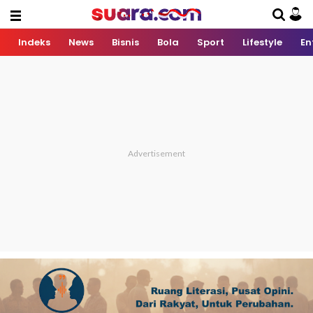
Indeks
News
Bisnis
Bola
Sport
Lifestyle
En