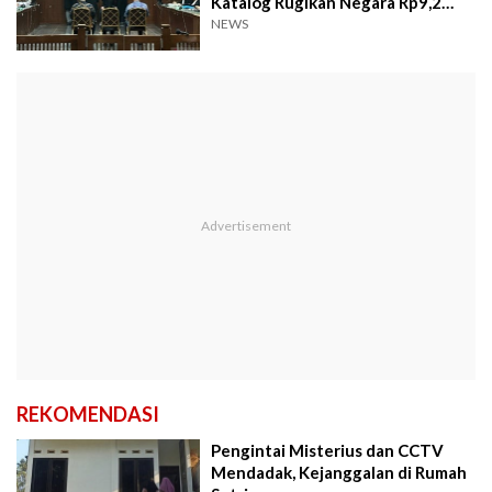
Katalog Rugikan Negara Rp9,2
Miliar
NEWS
REKOMENDASI
Pengintai Misterius dan CCTV
Mendadak, Kejanggalan di Rumah