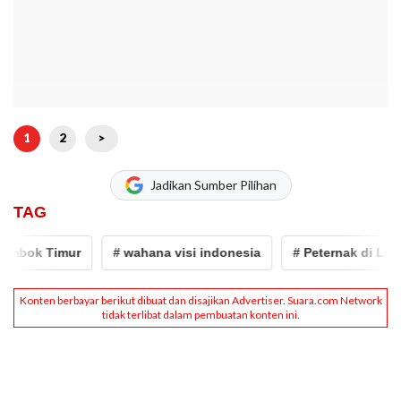
1
2
>
Jadikan Sumber Pilihan
TAG
bok Timur
# wahana visi indonesia
# Peternak di Lomb