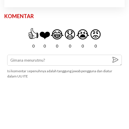
KOMENTAR
👍
❤️
😂
😧
😭
😡
0
0
0
0
0
0
Isi komentar sepenuhnya adalah tanggung jawab pengguna dan diatur
dalam UU ITE