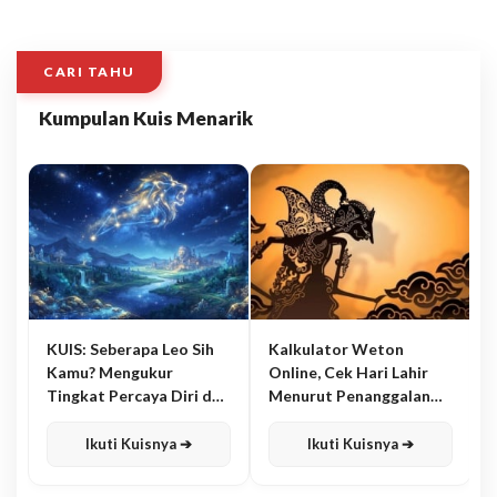
CARI TAHU
Kumpulan Kuis Menarik
KUIS: Seberapa Leo Sih
Kalkulator Weton
Kamu? Mengukur
Online, Cek Hari Lahir
Tingkat Percaya Diri dan
Menurut Penanggalan
Karisma
Jawa
Ikuti Kuisnya ➔
Ikuti Kuisnya ➔