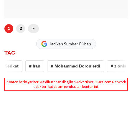
1
2
>
Jadikan Sumber Pilihan
TAG
Serikat
# Iran
# Mohammad Boroujerdi
# zionis