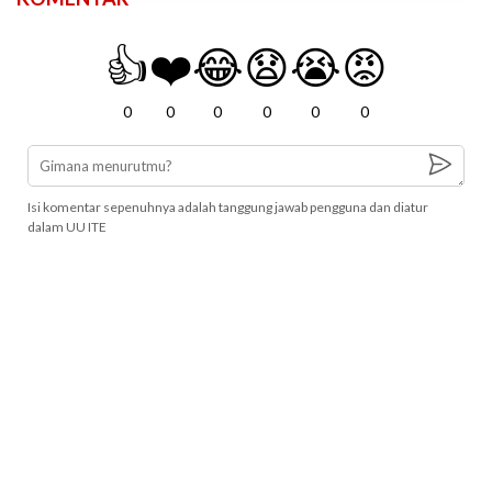
👍
❤️
😂
😧
😭
😡
0
0
0
0
0
0
Isi komentar sepenuhnya adalah tanggung jawab pengguna dan diatur
dalam UU ITE