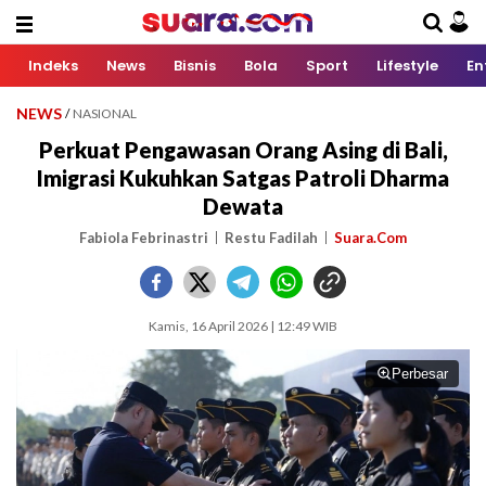
Indeks
News
Bisnis
Bola
Sport
Lifestyle
En
NEWS
/
NASIONAL
Perkuat Pengawasan Orang Asing di Bali,
Imigrasi Kukuhkan Satgas Patroli Dharma
Dewata
Fabiola Febrinastri
Restu Fadilah
Suara.Com
Kamis, 16 April 2026 | 12:49 WIB
Perbesar