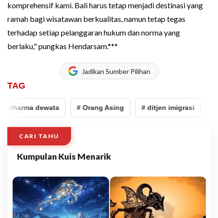
komprehensif kami. Bali harus tetap menjadi destinasi yang
ramah bagi wisatawan berkualitas, namun tetap tegas
terhadap setiap pelanggaran hukum dan norma yang
berlaku," pungkas Hendarsam.***
Jadikan Sumber Pilihan
TAG
 dharma dewata
# Orang Asing
# ditjen imigrasi
# P
CARI TAHU
Kumpulan Kuis Menarik