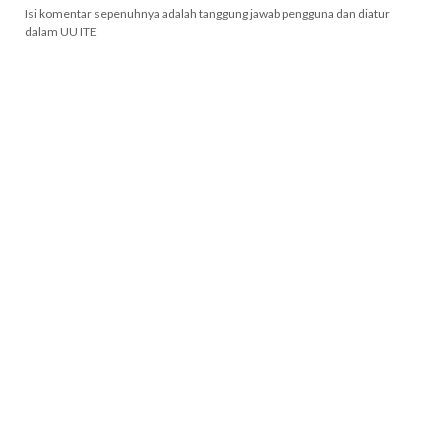
Isi komentar sepenuhnya adalah tanggung jawab pengguna dan diatur
dalam UU ITE