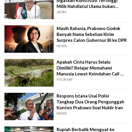
Ingatkan Konstitusi Tertinggi
Milik Nahdlatul Ulama bukan
AD/ART
JATIM
Masih Rahasia, Prabowo Godok
Banyak Nama Sebelum Kirim
Surpres Calon Gubernur BI ke DPR
NEWS
Apakah Cinta Harus Selalu
Dimiliki? Belajar Memahami
Manusia Lewat Keindahan Call Me
by Your Name
YOUR SAY
Respons Istana Usai Polisi
Tangkap Dua Orang Pengunggah
Konten Prabowo Soal Nuklir Iran
NEWS
Rupiah Berbalik Menguat ke