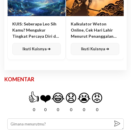
KUIS: Seberapa Leo Sih
Kalkulator Weton
Kamu? Mengukur
Online, Cek Hari Lahir
Tingkat Percaya Diri dan
Menurut Penanggalan
Karisma
Jawa
Ikuti Kuisnya ➔
Ikuti Kuisnya ➔
KOMENTAR
👍
❤️
😂
😧
😭
😡
0
0
0
0
0
0