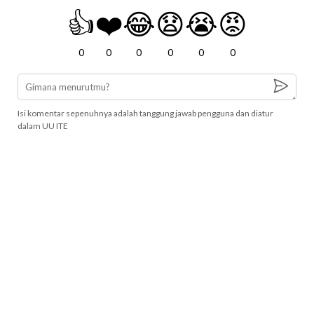
👍
❤️
😂
😧
😭
😡
0
0
0
0
0
0
Isi komentar sepenuhnya adalah tanggung jawab pengguna dan diatur
dalam UU ITE