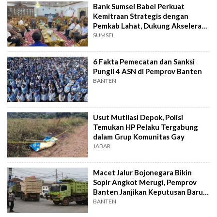
Bank Sumsel Babel Perkuat
Kemitraan Strategis dengan
Pemkab Lahat, Dukung Akselerasi
Ekonomi Daerah
SUMSEL
6 Fakta Pemecatan dan Sanksi
Pungli 4 ASN di Pemprov Banten
BANTEN
Usut Mutilasi Depok, Polisi
Temukan HP Pelaku Tergabung
dalam Grup Komunitas Gay
JABAR
Macet Jalur Bojonegara Bikin
Sopir Angkot Merugi, Pemprov
Banten Janjikan Keputusan Baru 4
Hari Lagi
BANTEN