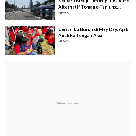
Keluar Tol Slipi Ditutup: Cek Rute
Alternatif Tomang-Tanjung
Duren
NEWS
Cerita Ibu Buruh di May Day, Ajak
Anak ke Tengah Aksi
NEWS