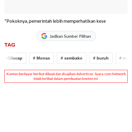
"Pokoknya, pemerintah lebih memperhatikan kese
Jadikan Sumber Pilihan
TAG
# Cilacap
# Monas
# sembako
# buruh
# may da