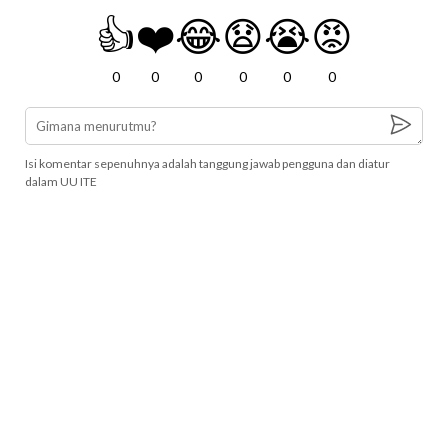
👍
❤️
😂
😧
😭
😡
0
0
0
0
0
0
Isi komentar sepenuhnya adalah tanggung jawab pengguna dan diatur
dalam UU ITE