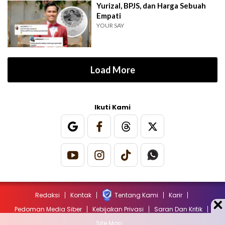
Yurizal, BPJS, dan Harga Sebuah
Empati
YOUR SAY
Load More
Ikuti Kami
Redaksi
Kontak
Tentang Kami
Karir
Pedoman Media Siber
Kebijakan Privasi
Saran Dan Kritik
Site Map