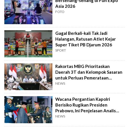
Bersenang-senang di Fun Expo
Asia 2026
FOTO
Gagal Berkali-kali Tak Jadi
Halangan, Ratusan Atlet Kejar
Super Tiket PB Djarum 2026
SPORT
Rakortas MBG Prioritaskan
Daerah 3T dan Kelompok Sasaran
untuk Perluas Pemerataan
Program
NEWS
Wacana Pergantian Kapolri
Berisiko Rugikan Presiden
Prabowo, Ini Penjelasan Analis
Politik
NEWS