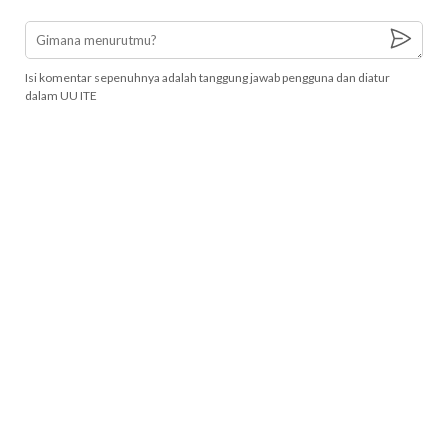
Isi komentar sepenuhnya adalah tanggung jawab pengguna dan diatur
dalam UU ITE