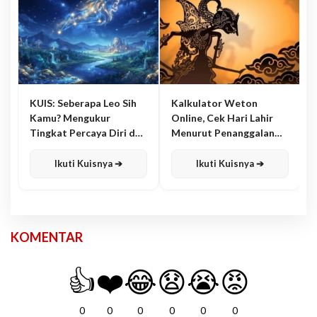
KUIS: Seberapa Leo Sih
Kalkulator Weton
Kamu? Mengukur
Online, Cek Hari Lahir
Tingkat Percaya Diri dan
Menurut Penanggalan
Karisma
Jawa
Ikuti Kuisnya ➔
Ikuti Kuisnya ➔
KOMENTAR
👍
❤️
😂
😧
😭
😡
0
0
0
0
0
0