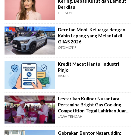
Kering, Bebas Kusut dan Lembut
Berkilau
LIFESTYLE
Deretan Mobil Keluarga dengan
Kabin Lapang yang Melantai di
GIIAS 2026
OTOMOTIF
Kredit Macet Hantui Industri
Pinjol
BISNIS
Lestarikan Kuliner Nusantara,
Pertamina Bright Gas Cooking
Competition Tegal Lahirkan Juara
Baru
JAWA TENGAH
Gebrakan Bentor Nazaruddin: