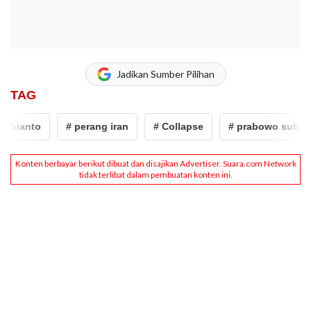
Jadikan Sumber Pilihan
TAG
bianto
# perang iran
# Collapse
# prabowo subiant