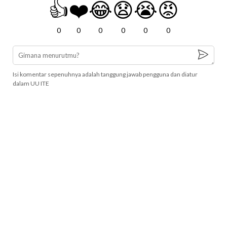
👍
❤️
😂
😧
😭
😡
0
0
0
0
0
0
Isi komentar sepenuhnya adalah tanggung jawab pengguna dan diatur
dalam UU ITE