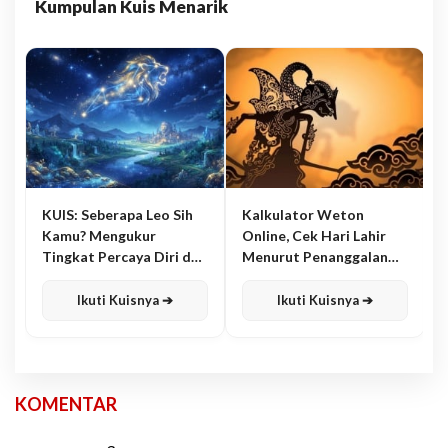
Kumpulan Kuis Menarik
KUIS: Seberapa Leo Sih
Kalkulator Weton
Kamu? Mengukur
Online, Cek Hari Lahir
Tingkat Percaya Diri dan
Menurut Penanggalan
Karisma
Jawa
Ikuti Kuisnya ➔
Ikuti Kuisnya ➔
KOMENTAR