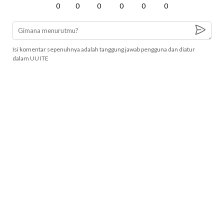
0
0
0
0
0
0
Isi komentar sepenuhnya adalah tanggung jawab pengguna dan diatur
dalam UU ITE