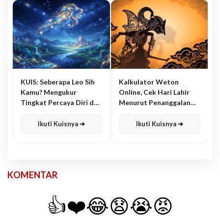
KUIS: Seberapa Leo Sih
Kalkulator Weton
Kamu? Mengukur
Online, Cek Hari Lahir
Tingkat Percaya Diri dan
Menurut Penanggalan
Karisma
Jawa
Ikuti Kuisnya ➔
Ikuti Kuisnya ➔
KOMENTAR
👍
❤️
😂
😧
😭
😡